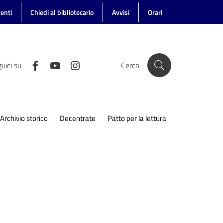
enti
Chiedi al bibliotecario
Avvisi
Orari
uici su
Cerca
Archivio storico
Decentrate
Patto per la lettura