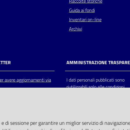
Raccolte storiche
Guida ai fondi
Inventari on-line
Archivi
TTER
AMMINISTRAZIONE TRASPAR
 per avere aggiornamenti via
I dati personali pubblicati sono
riutilizzabili solo alle condizioni
previste dalla direttiva comunitar
2003/98/CE e dal d.lgs. 36/200
 e di sessione per garantire un miglior servizio di navigazione 