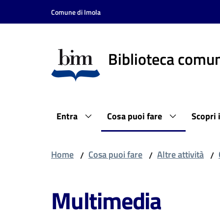
Vai al contenuto
Vai alla navigazione
Vai al footer
Comune di Imola
Biblioteca comun
Entra
Cosa puoi fare
Scopri 
Home
Cosa puoi fare
Altre attività
/
/
/
Multimedia