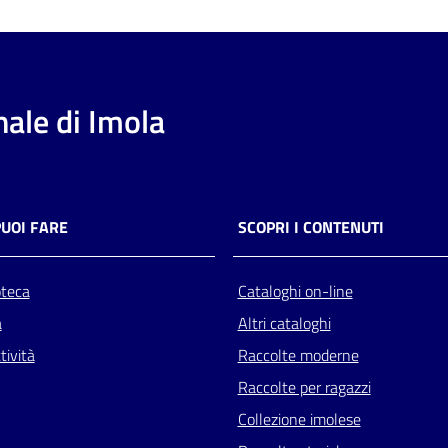
ale di Imola
PUOI FARE
SCOPRI I CONTENUTI
oteca
Cataloghi on-line
a
Altri cataloghi
tività
Raccolte moderne
Raccolte per ragazzi
Collezione imolese