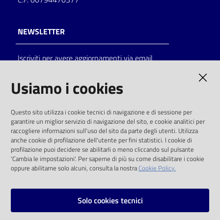
NEWSLETTER
Iscriviti per avere aggiornamenti via email
AMMINISTRAZIONE TRASPARENTE
Usiamo i cookies
I dati personali pubblicati sono riutilizzabili
Questo sito utilizza i cookie tecnici di navigazione e di sessione per
solo alle condizioni previste dalla direttiva
garantire un miglior servizio di navigazione del sito, e cookie analitici per
comunitaria 2003/98/CE e dal d.lgs. 36/2006
raccogliere informazioni sull'uso del sito da parte degli utenti. Utilizza
anche cookie di profilazione dell'utente per fini statistici. I cookie di
SOCIAL
profilazione puoi decidere se abilitarli o meno cliccando sul pulsante
'Cambia le impostazioni'. Per saperne di più su come disabilitare i cookie
oppure abilitarne solo alcuni, consulta la nostra
Cookie Policy.
Facebook
Youtube
Instagram
Solo cookies tecnici