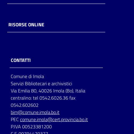
RISORSE ONLINE
CONTATTI
Comune di Imola
Servizi Bibliotecari e archivistici
Via Emilia 80, 40026 Imola (Bo), Italia
centralino: tel 0542.6026.36 fax
0542.602602
bim@comune.imola.bo.it
PEC
comune.imola@cert.provincia.bo.it
P.IVA 00523381200
C.F. 00794470377