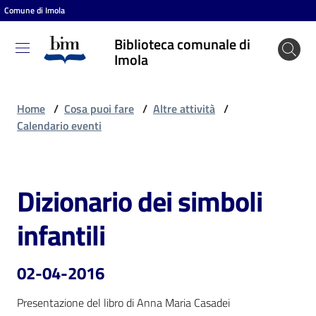
Comune di Imola
Vai al contenuto
Vai alla navigazione
Vai al footer
Biblioteca comunale di
Biblioteca
Imola
comunale
di Imola
Home
/
Cosa puoi fare
/
Altre attività
/
Calendario eventi
Entra
Dizionario dei simboli
Salta al contenuto
Cosa
infantili
puoi
fare
02-04-2016
Presentazione del libro di Anna Maria Casadei
Scopri