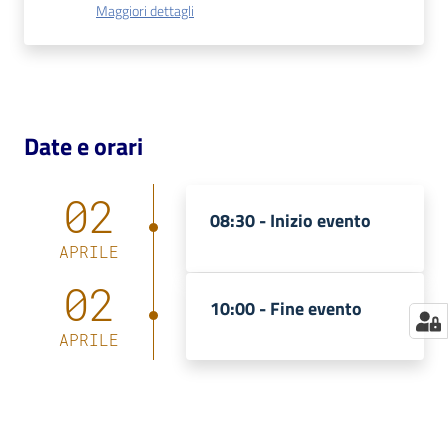
Maggiori dettagli
Catalogo
on line
Eventi
Date e orari
Chiedi al
bibliotecario
02
08:30 -
Inizio evento
Avvisi
APRILE
Orari
02
10:00 -
Fine evento
APRILE