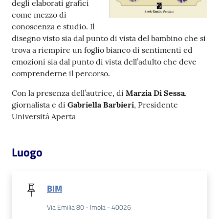
degli elaborati grafici
come mezzo di
Patto
conoscenza e studio. Il
per
disegno visto sia dal punto di vista del bambino che si
la
trova a riempire un foglio bianco di sentimenti ed
lettura
emozioni sia dal punto di vista dell’adulto che deve
comprenderne il percorso.
Con la presenza dell’autrice, di
Marzia Di Sessa
,
Seguici
giornalista e di
Gabriella Barbieri
, Presidente
su
Università Aperta
Luogo
BIM
Via Emilia 80 - Imola - 40026