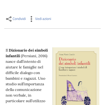
i
contenuti
Condividi
Vedi azioni
Risorse
online
Il
Dizionario dei simboli
infantili
(Persiani, 2016)
nasce dall’intento di
aiutare le famiglie nel
Casa
difficile dialogo con
Piani
bambini e ragazzi. Uno
studio sull’importanza
Archivio
della comunicazione
storico
non verbale, in
particolare sull’utilizzo
Decentrate