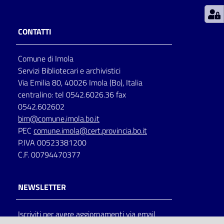
Patto
CONTATTI
per
la
Comune di Imola
lettura
Servizi Bibliotecari e archivistici
Via Emilia 80, 40026 Imola (Bo), Italia
centralino: tel 0542.6026.36 fax
Seguici
0542.602602
su
bim@comune.imola.bo.it
PEC
comune.imola@cert.provincia.bo.it
P.IVA 00523381200
C.F. 00794470377
NEWSLETTER
Iscriviti per avere aggiornamenti via email