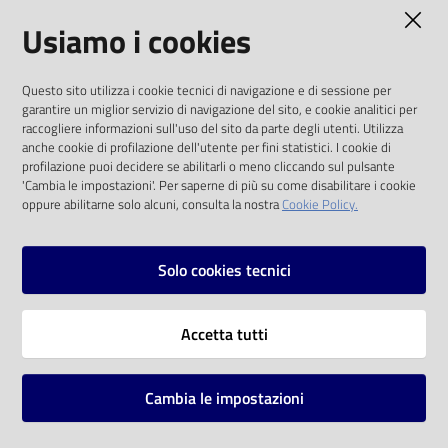
AMMINISTRAZIONE TRASPARENTE
Usiamo i cookies
Catalogo
on line
I dati personali pubblicati sono riutilizzabili
Questo sito utilizza i cookie tecnici di navigazione e di sessione per
solo alle condizioni previste dalla direttiva
Eventi
garantire un miglior servizio di navigazione del sito, e cookie analitici per
comunitaria 2003/98/CE e dal d.lgs. 36/2006
raccogliere informazioni sull'uso del sito da parte degli utenti. Utilizza
anche cookie di profilazione dell'utente per fini statistici. I cookie di
Chiedi al
SOCIAL
profilazione puoi decidere se abilitarli o meno cliccando sul pulsante
bibliotecario
'Cambia le impostazioni'. Per saperne di più su come disabilitare i cookie
oppure abilitarne solo alcuni, consulta la nostra
Cookie Policy.
Facebook
Youtube
Instagram
Avvisi
Solo cookies tecnici
Orari
Vai alla pagina
Accetta tutti
Privacy
Note legali
Cambia le impostazioni
Mappa del sito