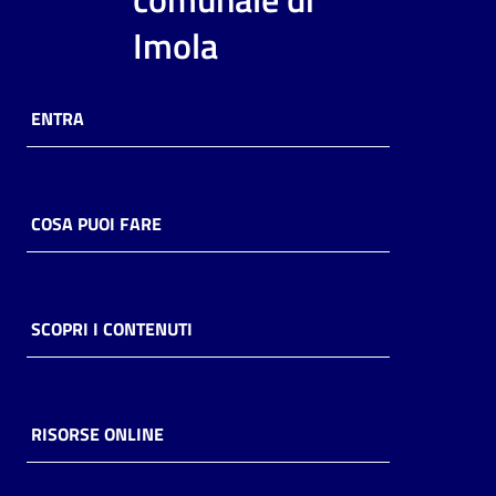
i
Imola
contenuti
ENTRA
Risorse
online
COSA PUOI FARE
Casa
SCOPRI I CONTENUTI
Piani
Archivio
storico
RISORSE ONLINE
Decentrate