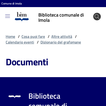
Comune di Imola
Vai al contenuto
Vai alla navigazione
Vai al footer
Biblioteca comunale di
Biblioteca
Imola
comunale
di Imola
Home
/
Cosa puoi fare
/
Altre attività
/
Calendario eventi
/
Dizionario del grafomane
Entra
Documenti
Cosa
puoi
fare
Biblioteca
Scopri
comunale di