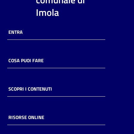
i
Imola
contenuti
ENTRA
Risorse
online
COSA PUOI FARE
Casa
SCOPRI I CONTENUTI
Piani
Archivio
storico
RISORSE ONLINE
Decentrate