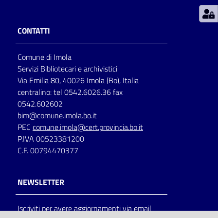
Patto
CONTATTI
per
la
Comune di Imola
lettura
Servizi Bibliotecari e archivistici
Via Emilia 80, 40026 Imola (Bo), Italia
centralino: tel 0542.6026.36 fax
Seguici
0542.602602
su
bim@comune.imola.bo.it
PEC
comune.imola@cert.provincia.bo.it
P.IVA 00523381200
C.F. 00794470377
NEWSLETTER
Iscriviti per avere aggiornamenti via email