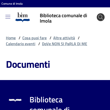
Comune di Imola
Vai al contenuto
Vai alla navigazione
Vai al footer
Biblioteca comunale di
Biblioteca
Imola
comunale
di Imola
Home
/
Cosa puoi fare
/
Altre attività
/
Calendario eventi
/
DoVe NON SI PaRLA Di ME
Entra
Documenti
Cosa
puoi
fare
Biblioteca
Scopri
comunale di