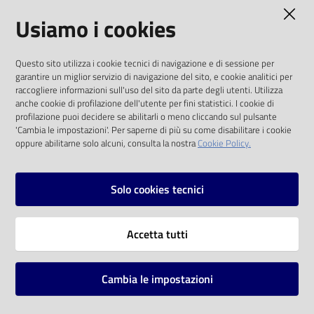
AMMINISTRAZIONE TRASPARENTE
Usiamo i cookies
Catalogo
on line
I dati personali pubblicati sono riutilizzabili
Questo sito utilizza i cookie tecnici di navigazione e di sessione per
solo alle condizioni previste dalla direttiva
Eventi
garantire un miglior servizio di navigazione del sito, e cookie analitici per
comunitaria 2003/98/CE e dal d.lgs. 36/2006
raccogliere informazioni sull'uso del sito da parte degli utenti. Utilizza
anche cookie di profilazione dell'utente per fini statistici. I cookie di
Chiedi al
SOCIAL
profilazione puoi decidere se abilitarli o meno cliccando sul pulsante
bibliotecario
'Cambia le impostazioni'. Per saperne di più su come disabilitare i cookie
oppure abilitarne solo alcuni, consulta la nostra
Cookie Policy.
Facebook
Youtube
Instagram
Avvisi
Solo cookies tecnici
Orari
Vai alla pagina
Accetta tutti
Privacy
Note legali
Cambia le impostazioni
Mappa del sito