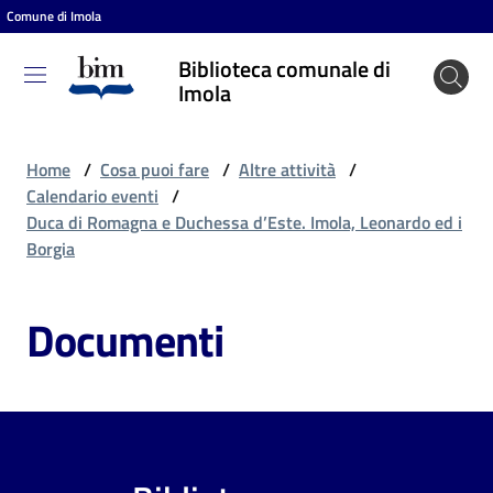
Comune di Imola
Vai al contenuto
Vai alla navigazione
Vai al footer
Biblioteca comunale di
Biblioteca
Imola
comunale
di Imola
Home
/
Cosa puoi fare
/
Altre attività
/
Calendario eventi
/
Duca di Romagna e Duchessa d’Este. Imola, Leonardo ed i
Entra
Borgia
Documenti
Cosa
puoi
fare
Scopri