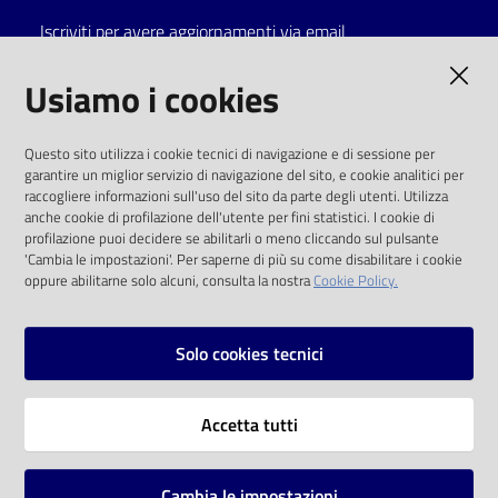
Iscriviti per avere aggiornamenti via email
Catalogo
on line
AMMINISTRAZIONE TRASPARENTE
Usiamo i cookies
Eventi
I dati personali pubblicati sono riutilizzabili
Questo sito utilizza i cookie tecnici di navigazione e di sessione per
solo alle condizioni previste dalla direttiva
garantire un miglior servizio di navigazione del sito, e cookie analitici per
Chiedi al
comunitaria 2003/98/CE e dal d.lgs. 36/2006
raccogliere informazioni sull'uso del sito da parte degli utenti. Utilizza
bibliotecario
anche cookie di profilazione dell'utente per fini statistici. I cookie di
SOCIAL
profilazione puoi decidere se abilitarli o meno cliccando sul pulsante
Avvisi
'Cambia le impostazioni'. Per saperne di più su come disabilitare i cookie
oppure abilitarne solo alcuni, consulta la nostra
Cookie Policy.
Facebook
Youtube
Instagram
Orari
Solo cookies tecnici
Vai alla pagina
Accetta tutti
Privacy
Note legali
Cambia le impostazioni