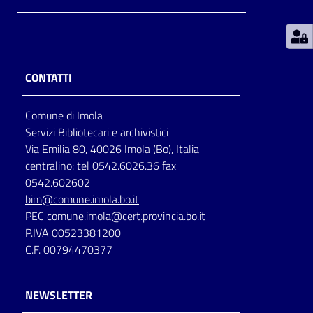
Patto
per
la
CONTATTI
lettura
Comune di Imola
Servizi Bibliotecari e archivistici
Seguici
Via Emilia 80, 40026 Imola (Bo), Italia
su
centralino: tel 0542.6026.36 fax
0542.602602
bim@comune.imola.bo.it
PEC
comune.imola@cert.provincia.bo.it
P.IVA 00523381200
C.F. 00794470377
NEWSLETTER