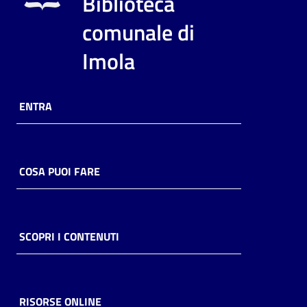
Biblioteca
i
contenuti
comunale di
Imola
Risorse
online
ENTRA
COSA PUOI FARE
Casa
Piani
SCOPRI I CONTENUTI
Archivio
storico
RISORSE ONLINE
Decentrate