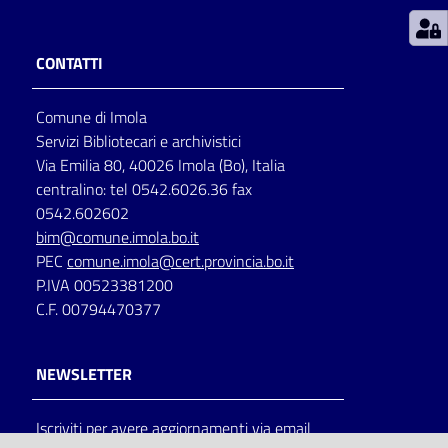
Patto
CONTATTI
per
la
Comune di Imola
lettura
Servizi Bibliotecari e archivistici
Via Emilia 80, 40026 Imola (Bo), Italia
centralino: tel 0542.6026.36 fax
Seguici
0542.602602
su
bim@comune.imola.bo.it
PEC
comune.imola@cert.provincia.bo.it
P.IVA 00523381200
C.F. 00794470377
NEWSLETTER
Iscriviti per avere aggiornamenti via email