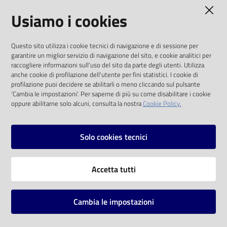
AMMINISTRAZIONE TRASPARENTE
Usiamo i cookies
Catalogo
on line
I dati personali pubblicati sono riutilizzabili
Questo sito utilizza i cookie tecnici di navigazione e di sessione per
solo alle condizioni previste dalla direttiva
Eventi
garantire un miglior servizio di navigazione del sito, e cookie analitici per
comunitaria 2003/98/CE e dal d.lgs. 36/2006
raccogliere informazioni sull'uso del sito da parte degli utenti. Utilizza
anche cookie di profilazione dell'utente per fini statistici. I cookie di
Chiedi al
SOCIAL
profilazione puoi decidere se abilitarli o meno cliccando sul pulsante
bibliotecario
'Cambia le impostazioni'. Per saperne di più su come disabilitare i cookie
oppure abilitarne solo alcuni, consulta la nostra
Cookie Policy.
Facebook
Youtube
Instagram
Avvisi
Solo cookies tecnici
Orari
Vai alla pagina
Accetta tutti
Privacy
Note legali
Cambia le impostazioni
Mappa del sito