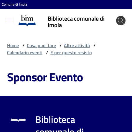
Comune di Imola
Vai al contenuto
Vai alla navigazione
Vai al footer
Biblioteca comunale di
Biblioteca
Imola
comunale
di Imola
Home
/
Cosa puoi fare
/
Altre attività
/
Calendario eventi
/
E per questo resisto
Entra
Sponsor Evento
Cosa
puoi
fare
Biblioteca
Scopri
comunale di