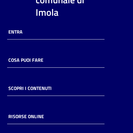
i
Imola
contenuti
ENTRA
Risorse
online
COSA PUOI FARE
Casa
SCOPRI I CONTENUTI
Piani
Archivio
storico
RISORSE ONLINE
Decentrate