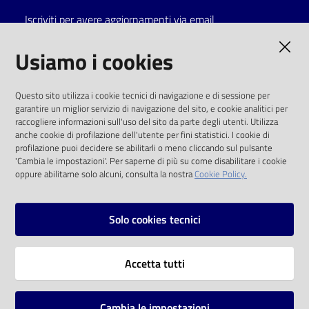
Iscriviti per avere aggiornamenti via email
Catalogo
on line
AMMINISTRAZIONE TRASPARENTE
Usiamo i cookies
Eventi
I dati personali pubblicati sono riutilizzabili
Questo sito utilizza i cookie tecnici di navigazione e di sessione per
solo alle condizioni previste dalla direttiva
garantire un miglior servizio di navigazione del sito, e cookie analitici per
Chiedi al
comunitaria 2003/98/CE e dal d.lgs. 36/2006
raccogliere informazioni sull'uso del sito da parte degli utenti. Utilizza
bibliotecario
anche cookie di profilazione dell'utente per fini statistici. I cookie di
SOCIAL
profilazione puoi decidere se abilitarli o meno cliccando sul pulsante
Avvisi
'Cambia le impostazioni'. Per saperne di più su come disabilitare i cookie
oppure abilitarne solo alcuni, consulta la nostra
Cookie Policy.
Facebook
Youtube
Instagram
Orari
Solo cookies tecnici
Vai alla pagina
Accetta tutti
Privacy
Note legali
Cambia le impostazioni