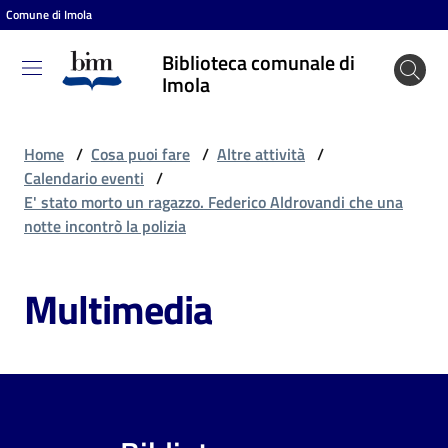
Comune di Imola
Vai al contenuto
Vai alla navigazione
Vai al footer
Biblioteca comunale di
Biblioteca
Imola
comunale
di Imola
Home
/
Cosa puoi fare
/
Altre attività
/
Calendario eventi
/
E' stato morto un ragazzo. Federico Aldrovandi che una
Entra
notte incontrò la polizia
Multimedia
Cosa
puoi
fare
Scopri