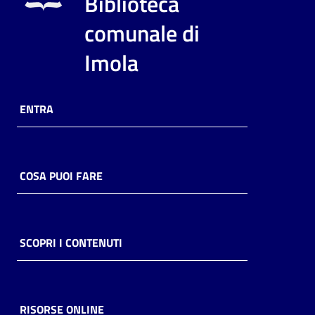
Biblioteca
i
contenuti
comunale di
Imola
Risorse
online
ENTRA
COSA PUOI FARE
Casa
Piani
SCOPRI I CONTENUTI
Archivio
storico
RISORSE ONLINE
Decentrate