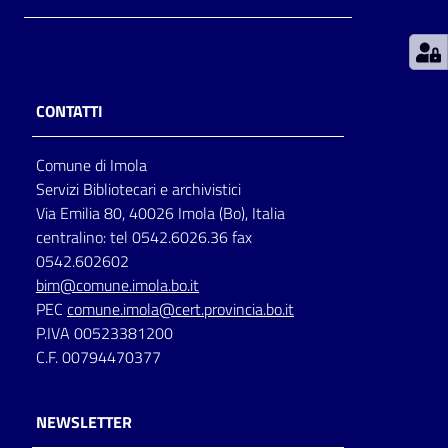
Patto
per
la
CONTATTI
lettura
Comune di Imola
Servizi Bibliotecari e archivistici
Seguici
Via Emilia 80, 40026 Imola (Bo), Italia
su
centralino: tel 0542.6026.36 fax
0542.602602
bim@comune.imola.bo.it
PEC
comune.imola@cert.provincia.bo.it
P.IVA 00523381200
C.F. 00794470377
NEWSLETTER