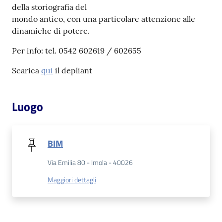
della storiografia del
Catalogo
mondo antico, con una particolare attenzione alle
on line
dinamiche di potere.
Per info: tel. 0542 602619 / 602655
Eventi
Scarica
qui
il depliant
Chiedi al
bibliotecario
Luogo
Avvisi
Orari
BIM
Via Emilia 80 - Imola - 40026
Maggiori dettagli