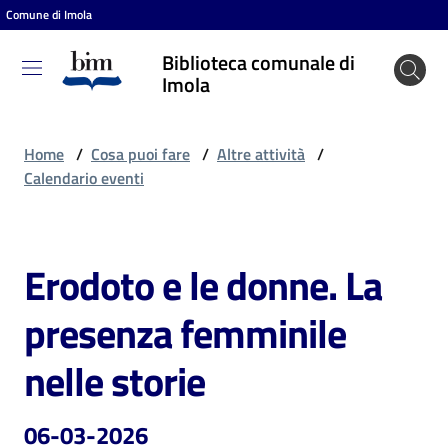
Comune di Imola
Vai al contenuto
Vai alla navigazione
Vai al footer
Biblioteca comunale di
Biblioteca
Imola
comunale
di Imola
Home
/
Cosa puoi fare
/
Altre attività
/
Calendario eventi
Entra
Erodoto e le donne. La
Salta al contenuto
Cosa
presenza femminile
puoi
fare
nelle storie
06-03-2026
Scopri