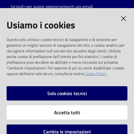
Iscriviti per avere aggiornamenti via email
AMMINISTRAZIONE TRASPARENTE
Usiamo i cookies
I dati personali pubblicati sono riutilizzabili
Questo sito utilizza i cookie tecnici di navigazione e di sessione per
solo alle condizioni previste dalla direttiva
garantire un miglior servizio di navigazione del sito, e cookie analitici per
comunitaria 2003/98/CE e dal d.lgs. 36/2006
raccogliere informazioni sull'uso del sito da parte degli utenti. Utilizza
anche cookie di profilazione dell'utente per fini statistici. I cookie di
SOCIAL
profilazione puoi decidere se abilitarli o meno cliccando sul pulsante
'Cambia le impostazioni'. Per saperne di più su come disabilitare i cookie
oppure abilitarne solo alcuni, consulta la nostra
Cookie Policy.
Facebook
Youtube
Instagram
Solo cookies tecnici
Vai alla pagina
Accetta tutti
Privacy
Note legali
Cambia le impostazioni