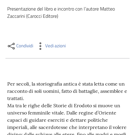
i
Presentazione del libro e incontro con l’autore Matteo 
contenuti
Zaccarini (Carocci Editore)
Risorse
online
Condividi
Vedi azioni
Per secoli, la storiografia antica è stata letta come un
Casa
racconto di soli uomini, fatto di battaglie, assemblee e
Piani
trattati.
Ma tra le righe delle Storie di Erodoto si muove un
Archivio
universo femminile vitale. Dalle regine d’Oriente
storico
capaci di guidare eserciti e dettare politiche
imperiali, alle sacerdotesse che interpretano il volere
Decentrate
divino; dalle schiave alle etere, fino alle madri e mogli