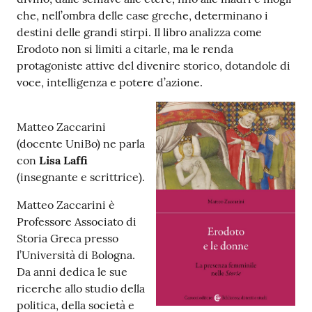
che, nell’ombra delle case greche, determinano i
destini delle grandi stirpi. Il libro analizza come
Patto
Erodoto non si limiti a citarle, ma le renda
per
protagoniste attive del divenire storico, dotandole di
la
voce, intelligenza e potere d’azione.
lettura
Matteo Zaccarini
(docente UniBo) ne parla
Seguici
con
Lisa Laffi
su
(insegnante e scrittrice).
Matteo Zaccarini è
Professore Associato di
Storia Greca presso
l’Università di Bologna.
Da anni dedica le sue
ricerche allo studio della
politica, della società e