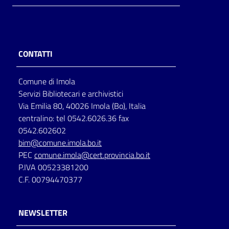
CONTATTI
Comune di Imola
Servizi Bibliotecari e archivistici
Via Emilia 80, 40026 Imola (Bo), Italia
centralino: tel 0542.6026.36 fax
0542.602602
bim@comune.imola.bo.it
PEC
comune.imola@cert.provincia.bo.it
P.IVA 00523381200
C.F. 00794470377
NEWSLETTER