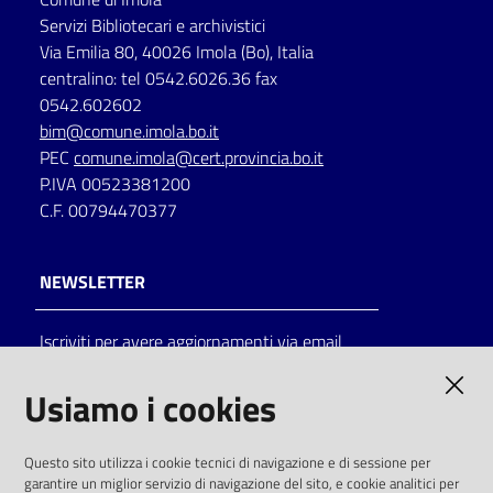
Servizi Bibliotecari e archivistici
Via Emilia 80, 40026 Imola (Bo), Italia
centralino: tel 0542.6026.36 fax
0542.602602
bim@comune.imola.bo.it
PEC
comune.imola@cert.provincia.bo.it
P.IVA 00523381200
C.F. 00794470377
NEWSLETTER
Iscriviti per avere aggiornamenti via email
AMMINISTRAZIONE TRASPARENTE
Usiamo i cookies
I dati personali pubblicati sono riutilizzabili
Questo sito utilizza i cookie tecnici di navigazione e di sessione per
solo alle condizioni previste dalla direttiva
garantire un miglior servizio di navigazione del sito, e cookie analitici per