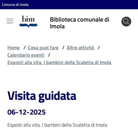
Comune di Imola
Vai al contenuto
Vai alla navigazione
Vai al footer
Biblioteca comunale di
Biblioteca
Imola
comunale
di Imola
Home
/
Cosa puoi fare
/
Altre attività
/
Calendario eventi
/
Esposti alla vita. I bambini della Scaletta di Imola
Entra
Visita guidata
Salta al contenuto
Cosa
puoi
fare
06-12-2025
Esposti alla vita. I bambini della Scaletta di Imola
Scopri