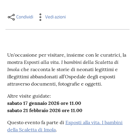
i
contenuti
Condividi
Vedi azioni
Risorse
online
Un'occasione per visitare, insieme con le curatrici, la
Esposti alla vita. I bambini della Scaletta di
mostra
Imola
che racconta le storie di neonati legittimi e
illegittimi abbandonati all’Ospedale degli esposti
attraverso documenti, fotografie e oggetti.
Casa
Piani
Altre visite guidate:
sabato 17 gennaio 2026 ore 11.00
Archivio
sabato 21 febbraio 2026 ore 11.00
storico
Questo evento fa parte di
Esposti alla vita. I bambini
della Scaletta di Imola
.
Decentrate