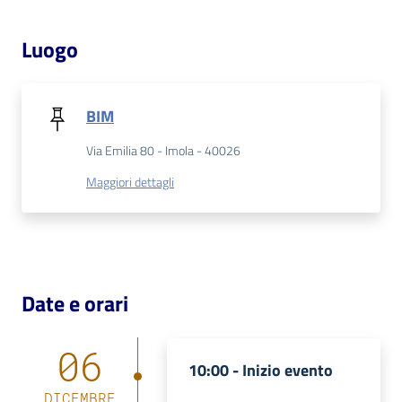
Luogo
Patto
per
la
lettura
BIM
Via Emilia 80 - Imola - 40026
Maggiori dettagli
Seguici
su
Date e orari
06
10:00 -
Inizio evento
DICEMBRE