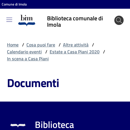
Comune di Imola
Vai al contenuto
Vai alla navigazione
Vai al footer
Biblioteca comunale di
Biblioteca
Imola
comunale
di Imola
Home
/
Cosa puoi fare
/
Altre attività
/
Calendario eventi
/
Estate a Casa Piani 2020
/
In scena a Casa Piani
Entra
Documenti
Cosa
puoi
fare
Biblioteca
Scopri