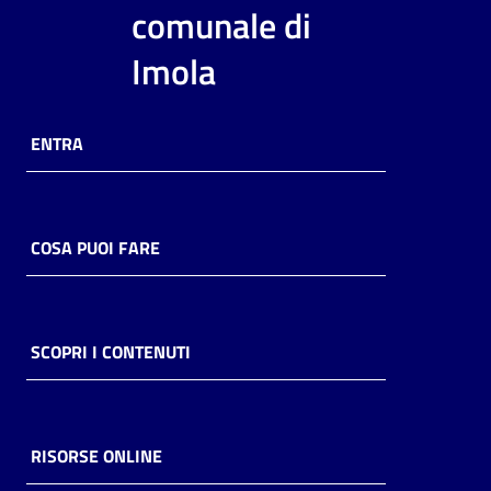
i
comunale di
contenuti
Imola
Risorse
ENTRA
online
COSA PUOI FARE
Casa
Piani
SCOPRI I CONTENUTI
Archivio
storico
RISORSE ONLINE
Decentrate