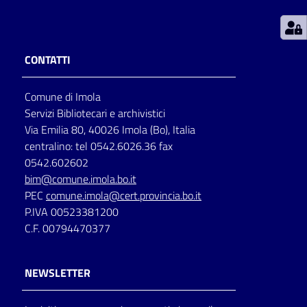
Patto
per
CONTATTI
la
lettura
Comune di Imola
Servizi Bibliotecari e archivistici
Via Emilia 80, 40026 Imola (Bo), Italia
Seguici
centralino: tel 0542.6026.36 fax
su
0542.602602
bim@comune.imola.bo.it
PEC
comune.imola@cert.provincia.bo.it
P.IVA 00523381200
C.F. 00794470377
NEWSLETTER