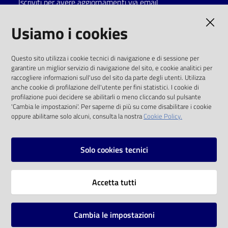
Iscriviti per avere aggiornamenti via email
Catalogo
AMMINISTRAZIONE TRASPARENTE
Usiamo i cookies
on line
I dati personali pubblicati sono riutilizzabili
Eventi
Questo sito utilizza i cookie tecnici di navigazione e di sessione per
solo alle condizioni previste dalla direttiva
garantire un miglior servizio di navigazione del sito, e cookie analitici per
comunitaria 2003/98/CE e dal d.lgs. 36/2006
raccogliere informazioni sull'uso del sito da parte degli utenti. Utilizza
Chiedi al
anche cookie di profilazione dell'utente per fini statistici. I cookie di
bibliotecario
SOCIAL
profilazione puoi decidere se abilitarli o meno cliccando sul pulsante
'Cambia le impostazioni'. Per saperne di più su come disabilitare i cookie
oppure abilitarne solo alcuni, consulta la nostra
Cookie Policy.
Avvisi
Facebook
Youtube
Instagram
Orari
Solo cookies tecnici
Vai alla pagina
Accetta tutti
Privacy
Note legali
Cambia le impostazioni