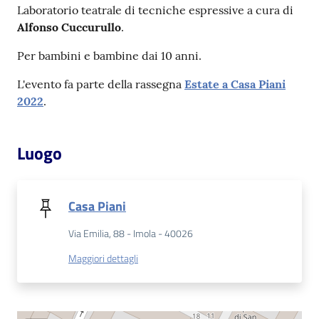
Laboratorio teatrale di tecniche espressive a cura di
Alfonso Cuccurullo
.
Patto
per
Per bambini e bambine dai 10 anni.
la
L'evento fa parte della rassegna
Estate a Casa Piani
lettura
2022
.
Luogo
Seguici
su
Casa Piani
Via Emilia, 88 - Imola - 40026
Maggiori dettagli