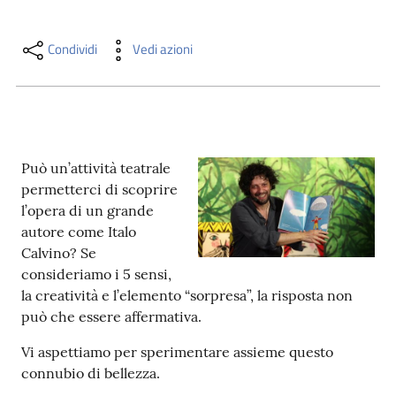
i
contenuti
Condividi
Vedi azioni
Risorse
online
Può un’attività teatrale
permetterci di scoprire
l’opera di un grande
autore come Italo
Calvino? Se
Casa
consideriamo i 5 sensi,
Piani
la creatività e l’elemento “sorpresa”, la risposta non
può che essere affermativa.
Archivio
storico
Vi aspettiamo per sperimentare assieme questo
connubio di bellezza.
Decentrate