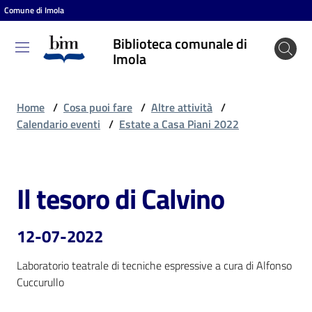
Comune di Imola
Vai al contenuto
Vai alla navigazione
Vai al footer
Biblioteca comunale di
Biblioteca
Imola
comunale
di Imola
Home
/
Cosa puoi fare
/
Altre attività
/
Calendario eventi
/
Estate a Casa Piani 2022
Entra
Il tesoro di Calvino
Salta al contenuto
Cosa
puoi
12-07-2022
fare
Laboratorio teatrale di tecniche espressive a cura di Alfonso 
Cuccurullo
Scopri