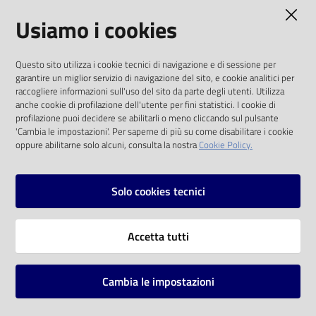
AMMINISTRAZIONE TRASPARENTE
Usiamo i cookies
I dati personali pubblicati sono riutilizzabili
Questo sito utilizza i cookie tecnici di navigazione e di sessione per
solo alle condizioni previste dalla direttiva
garantire un miglior servizio di navigazione del sito, e cookie analitici per
comunitaria 2003/98/CE e dal d.lgs. 36/2006
raccogliere informazioni sull'uso del sito da parte degli utenti. Utilizza
anche cookie di profilazione dell'utente per fini statistici. I cookie di
SOCIAL
profilazione puoi decidere se abilitarli o meno cliccando sul pulsante
'Cambia le impostazioni'. Per saperne di più su come disabilitare i cookie
oppure abilitarne solo alcuni, consulta la nostra
Cookie Policy.
Facebook
Youtube
Instagram
Solo cookies tecnici
Vai alla pagina
Accetta tutti
Privacy
Note legali
Cambia le impostazioni
Mappa del sito