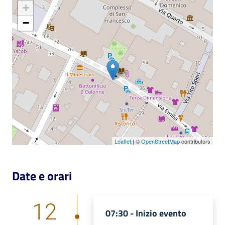
+
Catalogo
−
on line
Eventi
Chiedi al
bibliotecario
Avvisi
Orari
Leaflet
| ©
OpenStreetMap
contributors
Date e orari
12
07:30 -
Inizio evento