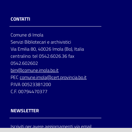
CONTATTI
Comune di Imola
Servizi Bibliotecari e archivistici
Via Emilia 80, 40026 Imola (Bo), Italia
centralino: tel 0542.6026.36 fax
0542.602602
bim@comune.imola.bo.it
PEC
comune.imola@cert.provincia.bo.it
P.IVA 00523381200
C.F. 00794470377
NEWSLETTER
Iscriviti per avere aggiornamenti via email