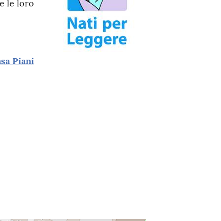
e le loro
asa Piani