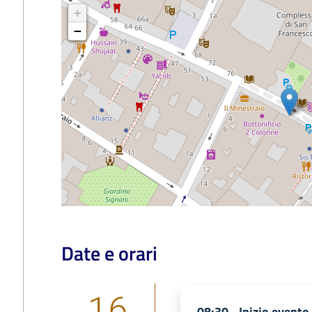
+
−
Date e orari
16
08:30 -
Inizio evento