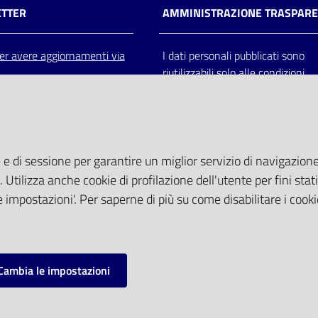
TTER
AMMINISTRAZIONE TRASPAR
 per avere aggiornamenti via
I dati personali pubblicati sono
riutilizzabili solo alle condizioni
previste dalla direttiva comunitar
2003/98/CE e dal d.lgs. 36/200
 e di sessione per garantire un miglior servizio di navigazione 
. Utilizza anche cookie di profilazione dell'utente per fini stati
 impostazioni'. Per saperne di più su come disabilitare i cooki
Cambia le impostazioni
mpostazioni cookie