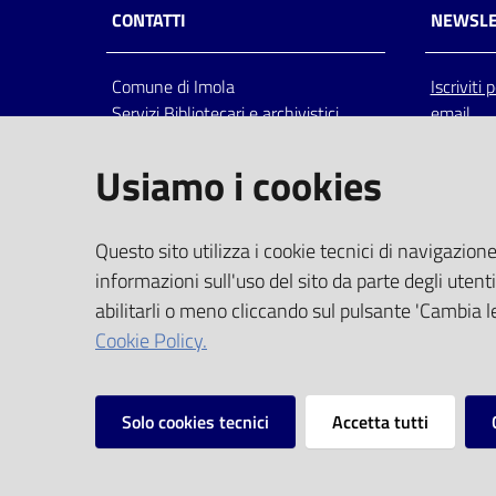
CONTATTI
NEWSLE
Comune di Imola
Iscriviti
Servizi Bibliotecari e archivistici
email
Via Emilia 80, 40026 Imola (Bo),
Italia
Usiamo i cookies
centralino: tel 0542.6026.36 fax
0542.602602
bim@comune.imola.bo.it
Questo sito utilizza i cookie tecnici di navigazione
PEC
informazioni sull'uso del sito da parte degli utenti
comune.imola@cert.provincia.bo.it
abilitarli o meno cliccando sul pulsante 'Cambia le
P.IVA 00523381200
Cookie Policy.
C.F. 00794470377
Solo cookies tecnici
Accetta tutti
Vai alla pagina
Privacy
Note legali
Mappa del sito
I