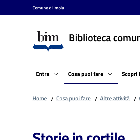
Vai al contenuto
Vai alla navigazione
Vai al footer
Comune di Imola
Biblioteca comun
Entra
Cosa puoi fare
Scopri 
Home
Cosa puoi fare
Altre attività
/
/
/
Salta al contenuto
Storie in cortile