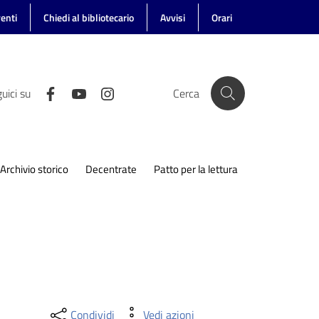
enti
Chiedi al bibliotecario
Avvisi
Orari
uici su
Cerca
Archivio storico
Decentrate
Patto per la lettura
Condividi
Vedi azioni