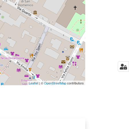
Leaflet
| ©
OpenStreetMap
contributors