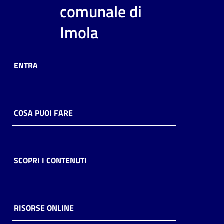
i
comunale di
contenuti
Imola
Risorse
ENTRA
online
COSA PUOI FARE
Casa
Piani
SCOPRI I CONTENUTI
Archivio
storico
RISORSE ONLINE
Decentrate