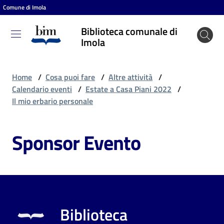
Comune di Imola
Vai al contenuto
Vai alla navigazione
Vai al footer
Biblioteca comunale di
Biblioteca
Imola
comunale
di Imola
Home
/
Cosa puoi fare
/
Altre attività
/
Calendario eventi
/
Estate a Casa Piani 2022
/
Il mio erbario personale
Entra
Sponsor Evento
Cosa
puoi
fare
Biblioteca
Scopri