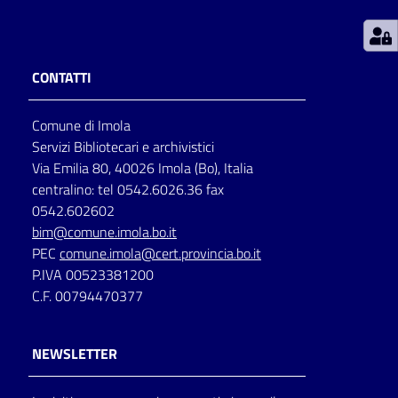
Patto
per
CONTATTI
la
lettura
Comune di Imola
Servizi Bibliotecari e archivistici
Via Emilia 80, 40026 Imola (Bo), Italia
Seguici
centralino: tel 0542.6026.36 fax
su
0542.602602
bim@comune.imola.bo.it
PEC
comune.imola@cert.provincia.bo.it
P.IVA 00523381200
C.F. 00794470377
NEWSLETTER