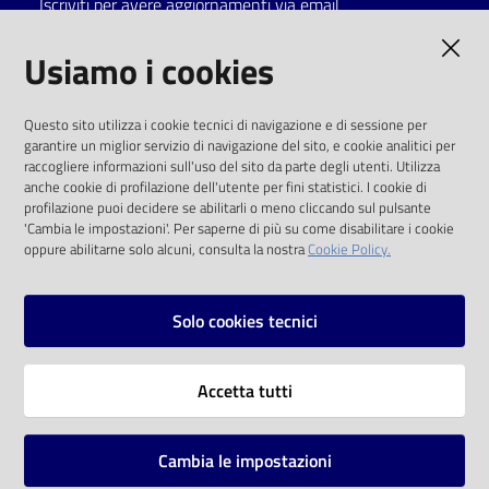
Iscriviti per avere aggiornamenti via email
Catalogo
AMMINISTRAZIONE TRASPARENTE
Usiamo i cookies
on line
I dati personali pubblicati sono riutilizzabili
Eventi
Questo sito utilizza i cookie tecnici di navigazione e di sessione per
solo alle condizioni previste dalla direttiva
garantire un miglior servizio di navigazione del sito, e cookie analitici per
comunitaria 2003/98/CE e dal d.lgs. 36/2006
raccogliere informazioni sull'uso del sito da parte degli utenti. Utilizza
Chiedi al
anche cookie di profilazione dell'utente per fini statistici. I cookie di
bibliotecario
SOCIAL
profilazione puoi decidere se abilitarli o meno cliccando sul pulsante
'Cambia le impostazioni'. Per saperne di più su come disabilitare i cookie
oppure abilitarne solo alcuni, consulta la nostra
Cookie Policy.
Avvisi
Facebook
Youtube
Instagram
Orari
Solo cookies tecnici
Vai alla pagina
Accetta tutti
Privacy
Note legali
Cambia le impostazioni