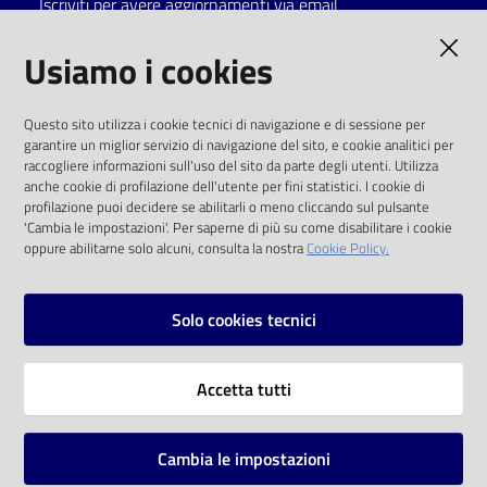
Iscriviti per avere aggiornamenti via email
Catalogo
AMMINISTRAZIONE TRASPARENTE
Usiamo i cookies
on line
I dati personali pubblicati sono riutilizzabili
Eventi
Questo sito utilizza i cookie tecnici di navigazione e di sessione per
solo alle condizioni previste dalla direttiva
garantire un miglior servizio di navigazione del sito, e cookie analitici per
comunitaria 2003/98/CE e dal d.lgs. 36/2006
raccogliere informazioni sull'uso del sito da parte degli utenti. Utilizza
Chiedi al
anche cookie di profilazione dell'utente per fini statistici. I cookie di
bibliotecario
SOCIAL
profilazione puoi decidere se abilitarli o meno cliccando sul pulsante
'Cambia le impostazioni'. Per saperne di più su come disabilitare i cookie
oppure abilitarne solo alcuni, consulta la nostra
Cookie Policy.
Avvisi
Facebook
Youtube
Instagram
Orari
Solo cookies tecnici
Vai alla pagina
Accetta tutti
Privacy
Note legali
Cambia le impostazioni