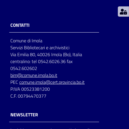
Patto
per
CONTATTI
la
lettura
Comune di Imola
Servizi Bibliotecari e archivistici
Via Emilia 80, 40026 Imola (Bo), Italia
Seguici
centralino: tel 0542.6026.36 fax
su
0542.602602
bim@comune.imola.bo.it
PEC
comune.imola@cert.provincia.bo.it
P.IVA 00523381200
C.F. 00794470377
NEWSLETTER