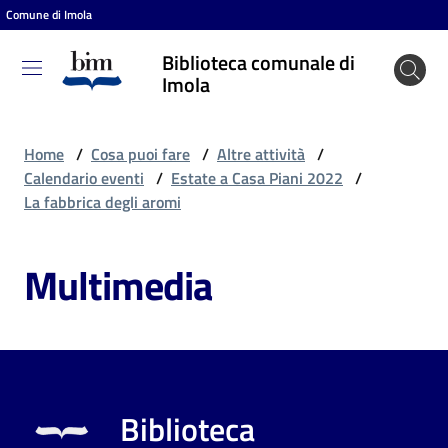
Comune di Imola
Vai al contenuto
Vai alla navigazione
Vai al footer
Biblioteca comunale di
Biblioteca
Imola
comunale
di Imola
Home
/
Cosa puoi fare
/
Altre attività
/
Calendario eventi
/
Estate a Casa Piani 2022
/
La fabbrica degli aromi
Entra
Multimedia
Cosa
puoi
fare
Biblioteca
Scopri