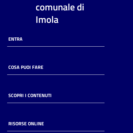
i
comunale di
contenuti
Imola
Risorse
ENTRA
online
COSA PUOI FARE
Casa
Piani
SCOPRI I CONTENUTI
Archivio
storico
RISORSE ONLINE
Decentrate