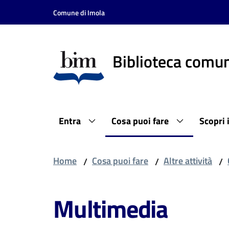
Vai al contenuto
Vai alla navigazione
Vai al footer
Comune di Imola
Biblioteca comun
Entra
Cosa puoi fare
Scopri 
Home
Cosa puoi fare
Altre attività
/
/
/
Multimedia