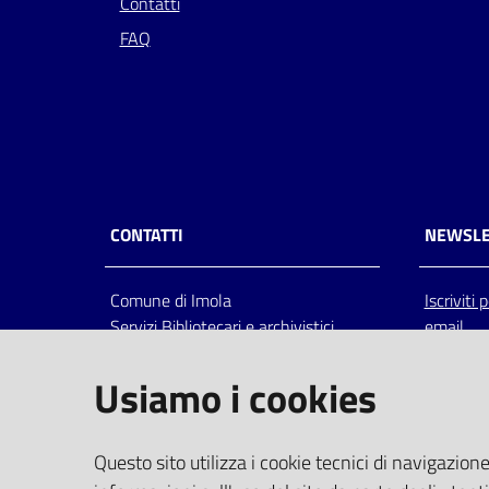
Contatti
FAQ
CONTATTI
NEWSLE
Comune di Imola
Iscriviti
Servizi Bibliotecari e archivistici
email
Via Emilia 80, 40026 Imola (Bo),
Italia
Usiamo i cookies
centralino: tel 0542.6026.36 fax
0542.602602
bim@comune.imola.bo.it
Questo sito utilizza i cookie tecnici di navigazione
PEC