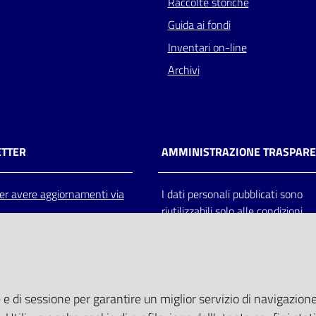
Raccolte storiche
Guida ai fondi
Inventari on-line
Archivi
TTER
AMMINISTRAZIONE TRASPAR
 per avere aggiornamenti via
I dati personali pubblicati sono
riutilizzabili solo alle condizioni
previste dalla direttiva comunitar
2003/98/CE e dal d.lgs. 36/200
 e di sessione per garantire un miglior servizio di navigazione 