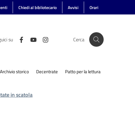
enti
Chiedi al bibliotecario
Avvisi
Orari
uici su
Cerca
Archivio storico
Decentrate
Patto per la lettura
tate in scatola