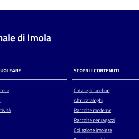
ale di Imola
PUOI FARE
SCOPRI I CONTENUTI
oteca
Cataloghi on-line
a
Altri cataloghi
tività
Raccolte moderne
Raccolte per ragazzi
Collezione imolese