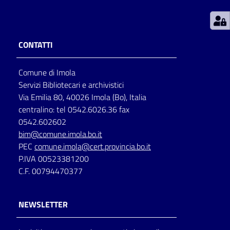
Patto
per
CONTATTI
la
lettura
Comune di Imola
Servizi Bibliotecari e archivistici
Via Emilia 80, 40026 Imola (Bo), Italia
Seguici
centralino: tel 0542.6026.36 fax
su
0542.602602
bim@comune.imola.bo.it
PEC
comune.imola@cert.provincia.bo.it
P.IVA 00523381200
C.F. 00794470377
NEWSLETTER