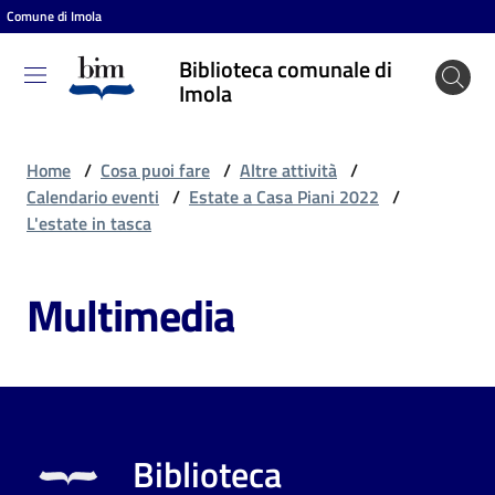
Comune di Imola
Vai al contenuto
Vai alla navigazione
Vai al footer
Biblioteca comunale di
Biblioteca
Imola
comunale
di Imola
Home
/
Cosa puoi fare
/
Altre attività
/
Calendario eventi
/
Estate a Casa Piani 2022
/
L'estate in tasca
Entra
Multimedia
Cosa
puoi
fare
Biblioteca
Scopri