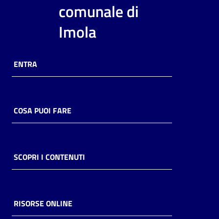
i
comunale di
contenuti
Imola
Risorse
ENTRA
online
COSA PUOI FARE
Casa
Piani
SCOPRI I CONTENUTI
Archivio
storico
RISORSE ONLINE
Decentrate