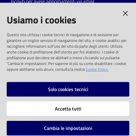
Iscriviti per avere aggiornamenti via email
Catalogo
AMMINISTRAZIONE TRASPARENTE
Usiamo i cookies
on line
I dati personali pubblicati sono riutilizzabili
Eventi
Questo sito utilizza i cookie tecnici di navigazione e di sessione per
solo alle condizioni previste dalla direttiva
garantire un miglior servizio di navigazione del sito, e cookie analitici per
comunitaria 2003/98/CE e dal d.lgs. 36/2006
raccogliere informazioni sull'uso del sito da parte degli utenti. Utilizza
Chiedi al
anche cookie di profilazione dell'utente per fini statistici. I cookie di
bibliotecario
SOCIAL
profilazione puoi decidere se abilitarli o meno cliccando sul pulsante
'Cambia le impostazioni'. Per saperne di più su come disabilitare i cookie
oppure abilitarne solo alcuni, consulta la nostra
Cookie Policy.
Avvisi
Facebook
Youtube
Instagram
Orari
Solo cookies tecnici
Vai alla pagina
Accetta tutti
Privacy
Note legali
Cambia le impostazioni