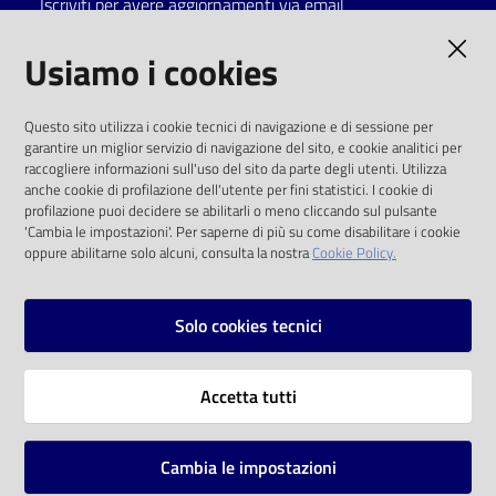
Iscriviti per avere aggiornamenti via email
Catalogo
AMMINISTRAZIONE TRASPARENTE
Usiamo i cookies
on line
I dati personali pubblicati sono riutilizzabili
Eventi
Questo sito utilizza i cookie tecnici di navigazione e di sessione per
solo alle condizioni previste dalla direttiva
garantire un miglior servizio di navigazione del sito, e cookie analitici per
comunitaria 2003/98/CE e dal d.lgs. 36/2006
raccogliere informazioni sull'uso del sito da parte degli utenti. Utilizza
Chiedi al
anche cookie di profilazione dell'utente per fini statistici. I cookie di
bibliotecario
SOCIAL
profilazione puoi decidere se abilitarli o meno cliccando sul pulsante
'Cambia le impostazioni'. Per saperne di più su come disabilitare i cookie
oppure abilitarne solo alcuni, consulta la nostra
Cookie Policy.
Avvisi
Facebook
Youtube
Instagram
Orari
Solo cookies tecnici
Vai alla pagina
Accetta tutti
Privacy
Note legali
Cambia le impostazioni