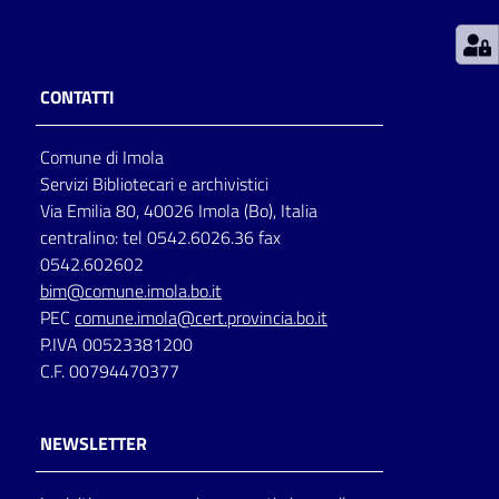
Patto
per
CONTATTI
la
lettura
Comune di Imola
Servizi Bibliotecari e archivistici
Via Emilia 80, 40026 Imola (Bo), Italia
Seguici
centralino: tel 0542.6026.36 fax
su
0542.602602
bim@comune.imola.bo.it
PEC
comune.imola@cert.provincia.bo.it
P.IVA 00523381200
C.F. 00794470377
NEWSLETTER