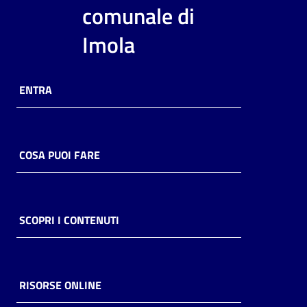
i
comunale di
contenuti
Imola
Risorse
ENTRA
online
COSA PUOI FARE
Casa
Piani
SCOPRI I CONTENUTI
Archivio
storico
RISORSE ONLINE
Decentrate