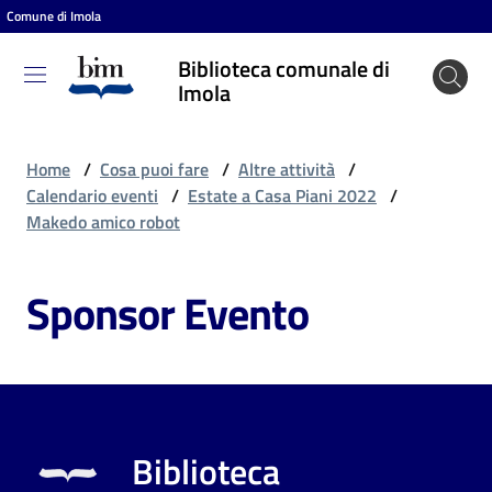
Comune di Imola
Vai al contenuto
Vai alla navigazione
Vai al footer
Biblioteca comunale di
Biblioteca
Imola
comunale
di Imola
Home
/
Cosa puoi fare
/
Altre attività
/
Calendario eventi
/
Estate a Casa Piani 2022
/
Makedo amico robot
Entra
Sponsor Evento
Cosa
puoi
fare
Biblioteca
Scopri