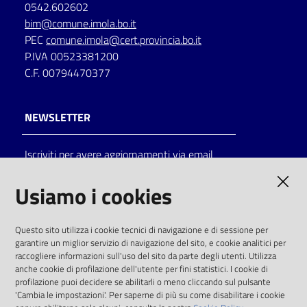
0542.602602
bim@comune.imola.bo.it
PEC
comune.imola@cert.provincia.bo.it
P.IVA 00523381200
C.F. 00794470377
NEWSLETTER
Iscriviti per avere aggiornamenti via email
AMMINISTRAZIONE TRASPARENTE
Usiamo i cookies
I dati personali pubblicati sono riutilizzabili
Questo sito utilizza i cookie tecnici di navigazione e di sessione per
solo alle condizioni previste dalla direttiva
garantire un miglior servizio di navigazione del sito, e cookie analitici per
comunitaria 2003/98/CE e dal d.lgs. 36/2006
raccogliere informazioni sull'uso del sito da parte degli utenti. Utilizza
anche cookie di profilazione dell'utente per fini statistici. I cookie di
SOCIAL
profilazione puoi decidere se abilitarli o meno cliccando sul pulsante
'Cambia le impostazioni'. Per saperne di più su come disabilitare i cookie