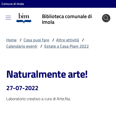
Comune di Imola
Vai al contenuto
Vai alla navigazione
Vai al footer
Biblioteca comunale di
Biblioteca
Imola
comunale
di Imola
Home
/
Cosa puoi fare
/
Altre attività
/
Calendario eventi
/
Estate a Casa Piani 2022
Entra
Naturalmente arte!
Salta al contenuto
Cosa
puoi
27-07-2022
fare
Laboratorio creativo a cura di Arte.Na. 
Scopri