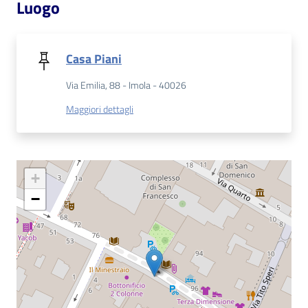
Luogo
Catalogo
on line
Casa Piani
Eventi
Via Emilia, 88 - Imola - 40026
Maggiori dettagli
Chiedi al
bibliotecario
Avvisi
+
Orari
−