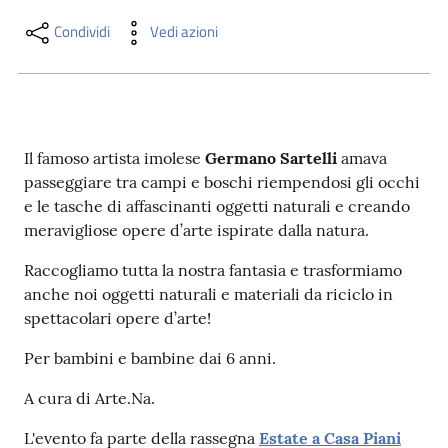
i
contenuti
Condividi
Vedi azioni
Risorse
online
Il famoso artista imolese
Germano Sartelli
amava
passeggiare tra campi e boschi riempendosi gli occhi
e le tasche di affascinanti oggetti naturali e creando
meravigliose opere d’arte ispirate dalla natura.
Raccogliamo tutta la nostra fantasia e trasformiamo
Casa
anche noi oggetti naturali e materiali da riciclo in
Piani
spettacolari opere d’arte!
Per bambini e bambine dai 6 anni.
Archivio
storico
A cura di Arte.Na.
L'evento fa parte della rassegna
Estate a Casa Piani
Decentrate