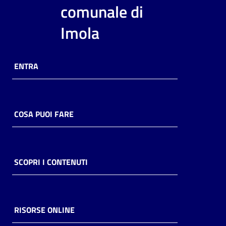
i
comunale di
contenuti
Imola
Risorse
ENTRA
online
COSA PUOI FARE
Casa
Piani
SCOPRI I CONTENUTI
Archivio
storico
RISORSE ONLINE
Decentrate