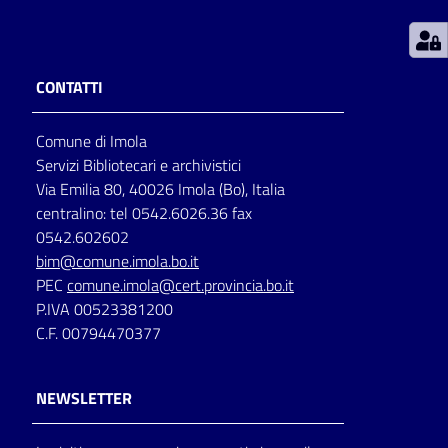
Patto
per
CONTATTI
la
lettura
Comune di Imola
Servizi Bibliotecari e archivistici
Via Emilia 80, 40026 Imola (Bo), Italia
Seguici
centralino: tel 0542.6026.36 fax
su
0542.602602
bim@comune.imola.bo.it
PEC
comune.imola@cert.provincia.bo.it
P.IVA 00523381200
C.F. 00794470377
NEWSLETTER