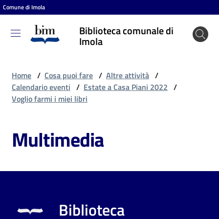
Comune di Imola
Vai al contenuto
Vai alla navigazione
Vai al footer
Biblioteca comunale di
Biblioteca
Imola
comunale
di Imola
Home
/
Cosa puoi fare
/
Altre attività
/
Calendario eventi
/
Estate a Casa Piani 2022
/
Voglio farmi i miei libri
Entra
Multimedia
Cosa
puoi
fare
Biblioteca
Scopri