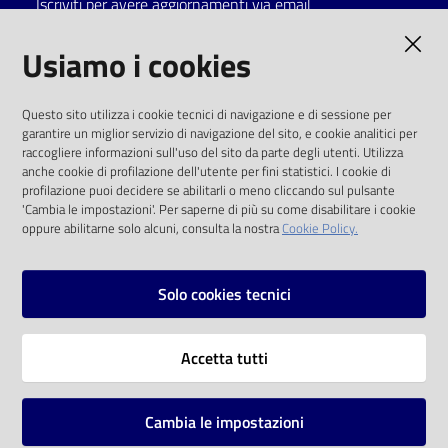
Iscriviti per avere aggiornamenti via email
Catalogo
AMMINISTRAZIONE TRASPARENTE
Usiamo i cookies
on line
I dati personali pubblicati sono riutilizzabili
Eventi
Questo sito utilizza i cookie tecnici di navigazione e di sessione per
solo alle condizioni previste dalla direttiva
garantire un miglior servizio di navigazione del sito, e cookie analitici per
comunitaria 2003/98/CE e dal d.lgs. 36/2006
raccogliere informazioni sull'uso del sito da parte degli utenti. Utilizza
Chiedi al
anche cookie di profilazione dell'utente per fini statistici. I cookie di
bibliotecario
SOCIAL
profilazione puoi decidere se abilitarli o meno cliccando sul pulsante
'Cambia le impostazioni'. Per saperne di più su come disabilitare i cookie
oppure abilitarne solo alcuni, consulta la nostra
Cookie Policy.
Avvisi
Facebook
Youtube
Instagram
Orari
Solo cookies tecnici
Vai alla pagina
Accetta tutti
Privacy
Note legali
Cambia le impostazioni