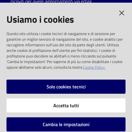
Iscriviti per avere aggiornamenti via email
Catalogo
AMMINISTRAZIONE TRASPARENTE
Usiamo i cookies
on line
I dati personali pubblicati sono riutilizzabili
Eventi
Questo sito utilizza i cookie tecnici di navigazione e di sessione per
solo alle condizioni previste dalla direttiva
garantire un miglior servizio di navigazione del sito, e cookie analitici per
comunitaria 2003/98/CE e dal d.lgs. 36/2006
raccogliere informazioni sull'uso del sito da parte degli utenti. Utilizza
Chiedi al
anche cookie di profilazione dell'utente per fini statistici. I cookie di
bibliotecario
SOCIAL
profilazione puoi decidere se abilitarli o meno cliccando sul pulsante
'Cambia le impostazioni'. Per saperne di più su come disabilitare i cookie
oppure abilitarne solo alcuni, consulta la nostra
Cookie Policy.
Avvisi
Facebook
Youtube
Instagram
Orari
Solo cookies tecnici
Vai alla pagina
Accetta tutti
Privacy
Note legali
Cambia le impostazioni