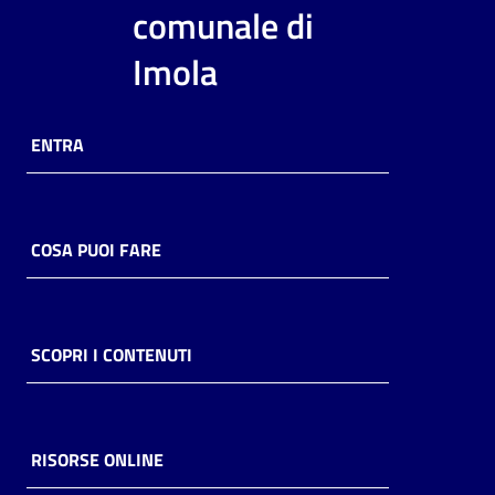
i
comunale di
contenuti
Imola
Risorse
ENTRA
online
COSA PUOI FARE
Casa
Piani
SCOPRI I CONTENUTI
Archivio
storico
RISORSE ONLINE
Decentrate