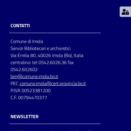
Patto
per
CONTATTI
la
lettura
Comune di Imola
Servizi Bibliotecari e archivistici
Via Emilia 80, 40026 Imola (Bo), Italia
Seguici
centralino: tel 0542.6026.36 fax
su
0542.602602
bim@comune.imola.bo.it
PEC
comune.imola@cert.provincia.bo.it
P.IVA 00523381200
C.F. 00794470377
NEWSLETTER