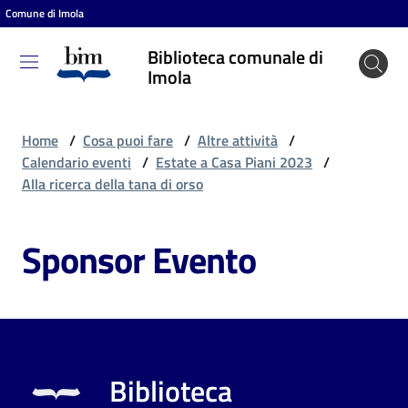
Comune di Imola
Vai al contenuto
Vai alla navigazione
Vai al footer
Biblioteca comunale di
Biblioteca
Imola
comunale
di Imola
Home
/
Cosa puoi fare
/
Altre attività
/
Calendario eventi
/
Estate a Casa Piani 2023
/
Alla ricerca della tana di orso
Entra
Sponsor Evento
Cosa
puoi
fare
Biblioteca
Scopri