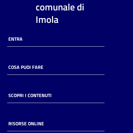
i
comunale di
contenuti
Imola
Risorse
ENTRA
online
COSA PUOI FARE
Casa
Piani
SCOPRI I CONTENUTI
Archivio
storico
RISORSE ONLINE
Decentrate