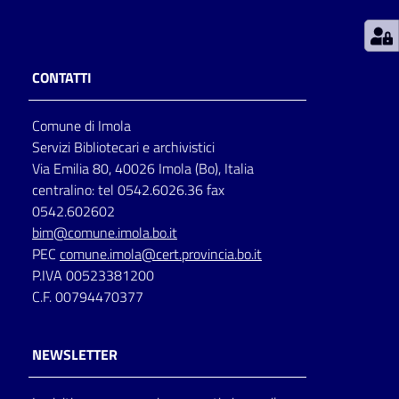
Patto
per
CONTATTI
la
lettura
Comune di Imola
Servizi Bibliotecari e archivistici
Via Emilia 80, 40026 Imola (Bo), Italia
Seguici
centralino: tel 0542.6026.36 fax
su
0542.602602
bim@comune.imola.bo.it
PEC
comune.imola@cert.provincia.bo.it
P.IVA 00523381200
C.F. 00794470377
NEWSLETTER