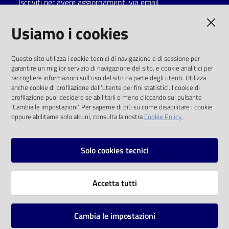
Iscriviti per avere aggiornamenti via email
Catalogo
AMMINISTRAZIONE TRASPARENTE
Usiamo i cookies
on line
I dati personali pubblicati sono riutilizzabili
Eventi
Questo sito utilizza i cookie tecnici di navigazione e di sessione per
solo alle condizioni previste dalla direttiva
garantire un miglior servizio di navigazione del sito, e cookie analitici per
comunitaria 2003/98/CE e dal d.lgs. 36/2006
raccogliere informazioni sull'uso del sito da parte degli utenti. Utilizza
Chiedi al
anche cookie di profilazione dell'utente per fini statistici. I cookie di
bibliotecario
SOCIAL
profilazione puoi decidere se abilitarli o meno cliccando sul pulsante
'Cambia le impostazioni'. Per saperne di più su come disabilitare i cookie
oppure abilitarne solo alcuni, consulta la nostra
Cookie Policy.
Avvisi
Facebook
Youtube
Instagram
Orari
Solo cookies tecnici
Vai alla pagina
Accetta tutti
Privacy
Note legali
Cambia le impostazioni