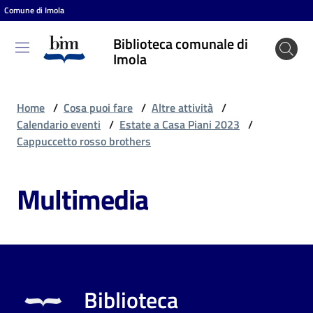
Comune di Imola
Vai al contenuto
Vai alla navigazione
Vai al footer
Biblioteca comunale di
Biblioteca
Imola
comunale
di Imola
Home
/
Cosa puoi fare
/
Altre attività
/
Calendario eventi
/
Estate a Casa Piani 2023
/
Cappuccetto rosso brothers
Entra
Multimedia
Cosa
puoi
fare
Biblioteca
Scopri