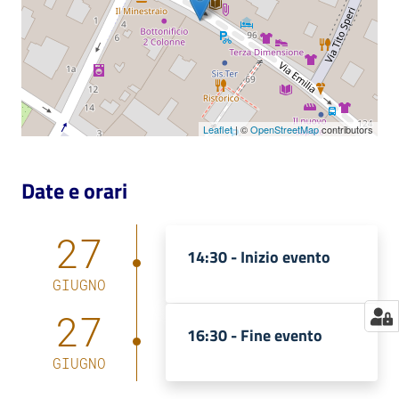
Catalogo
on line
Eventi
Leaflet
| ©
OpenStreetMap
contributors
Chiedi al
bibliotecario
Date e orari
Avvisi
27
Orari
14:30 -
Inizio evento
GIUGNO
27
16:30 -
Fine evento
GIUGNO