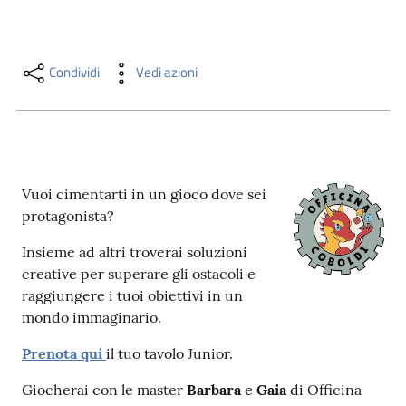
i
contenuti
Condividi
Vedi azioni
Risorse
online
Vuoi cimentarti in un gioco dove sei
protagonista?
Insieme ad altri troverai soluzioni
Casa
creative per superare gli ostacoli e
Piani
raggiungere i tuoi obiettivi in un
mondo immaginario.
Archivio
storico
Prenota qui
il tuo tavolo Junior.
Giocherai con le master
Barbara
e
Gaia
di Officina
Decentrate