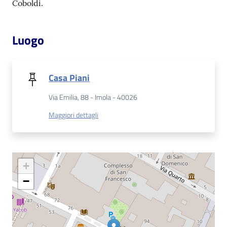
Coboldi.
Patto
Luogo
per
la
lettura
Casa Piani
Via Emilia, 88 - Imola - 40026
Seguici
Maggiori dettagli
su
+
−