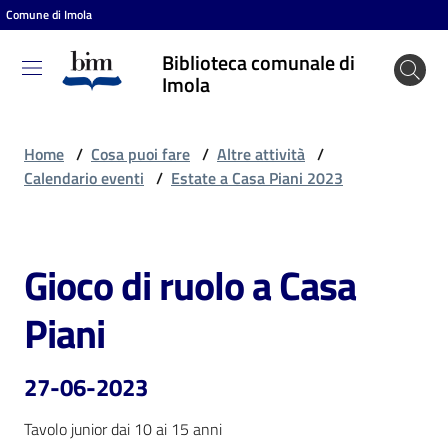
Comune di Imola
Vai al contenuto
Vai alla navigazione
Vai al footer
Biblioteca comunale di
Biblioteca
Imola
comunale
di Imola
Home
/
Cosa puoi fare
/
Altre attività
/
Calendario eventi
/
Estate a Casa Piani 2023
Entra
Gioco di ruolo a Casa
Salta al contenuto
Cosa
Piani
puoi
fare
27-06-2023
Tavolo junior dai 10 ai 15 anni
Scopri