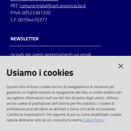
PEC
comune.imola@cert.provincia.bo.it
P.IVA 00523381200
C.F. 00794470377
NEWSLETTER
Iscriviti per avere aggiornamenti via email
AMMINISTRAZIONE TRASPARENTE
Usiamo i cookies
I dati personali pubblicati sono riutilizzabili
Questo sito utilizza i cookie tecnici di navigazione e di sessione per
solo alle condizioni previste dalla direttiva
garantire un miglior servizio di navigazione del sito, e cookie analitici per
comunitaria 2003/98/CE e dal d.lgs. 36/2006
raccogliere informazioni sull'uso del sito da parte degli utenti. Utilizza
anche cookie di profilazione dell'utente per fini statistici. I cookie di
SOCIAL
profilazione puoi decidere se abilitarli o meno cliccando sul pulsante
'Cambia le impostazioni'. Per saperne di più su come disabilitare i cookie
oppure abilitarne solo alcuni, consulta la nostra
Cookie Policy.
Facebook
Youtube
Instagram