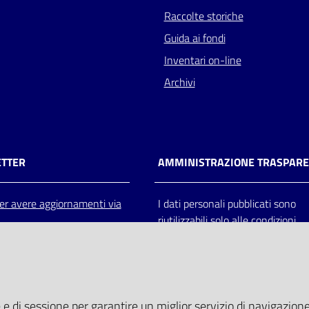
Raccolte storiche
Guida ai fondi
Inventari on-line
Archivi
TTER
AMMINISTRAZIONE TRASPAR
 per avere aggiornamenti via
I dati personali pubblicati sono
riutilizzabili solo alle condizioni
previste dalla direttiva comunitar
2003/98/CE e dal d.lgs. 36/200
 e di sessione per garantire un miglior servizio di navigazione 