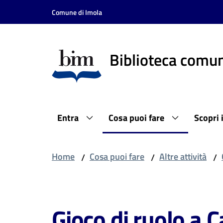
Vai al contenuto
Vai alla navigazione
Vai al footer
Comune di Imola
Biblioteca comun
Entra
Cosa puoi fare
Scopri 
Home
Cosa puoi fare
Altre attività
/
/
/
Salta al contenuto
Gioco di ruolo a C