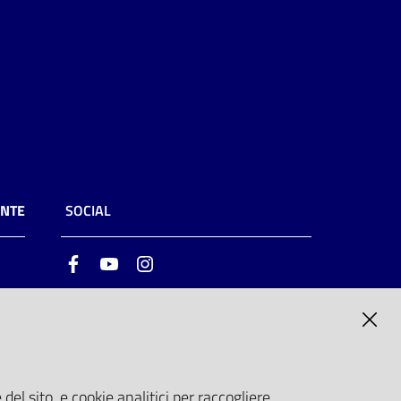
ENTE
SOCIAL
Facebook
Youtube
Instagram
ia
6
del sito, e cookie analitici per raccogliere