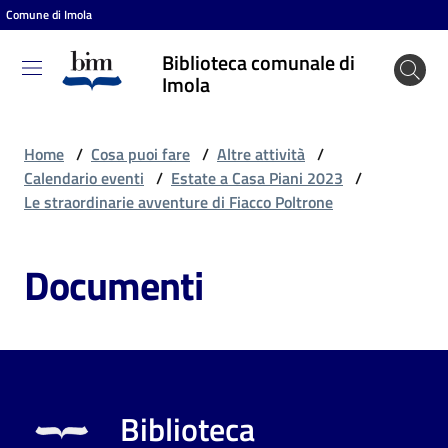
Comune di Imola
Vai al contenuto
Vai alla navigazione
Vai al footer
Biblioteca comunale di
Biblioteca
Imola
comunale
di Imola
Home
/
Cosa puoi fare
/
Altre attività
/
Calendario eventi
/
Estate a Casa Piani 2023
/
Le straordinarie avventure di Fiacco Poltrone
Entra
Documenti
Cosa
puoi
fare
Biblioteca
Scopri