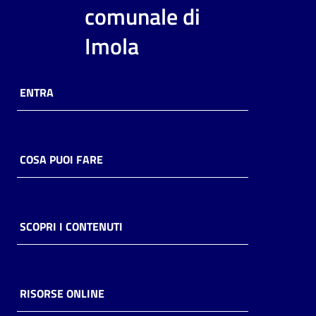
i
comunale di
contenuti
Imola
Risorse
ENTRA
online
COSA PUOI FARE
Casa
Piani
SCOPRI I CONTENUTI
Archivio
storico
RISORSE ONLINE
Decentrate