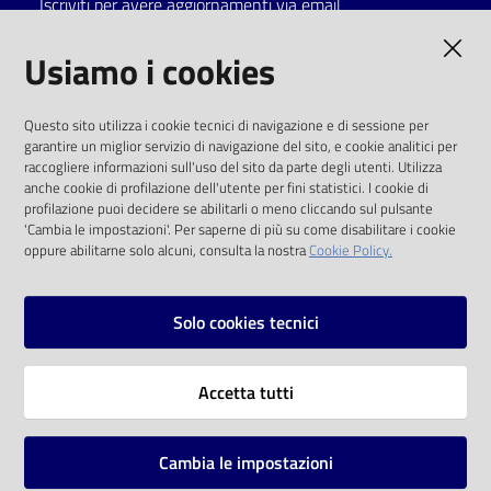
Iscriviti per avere aggiornamenti via email
Catalogo
AMMINISTRAZIONE TRASPARENTE
Usiamo i cookies
on line
I dati personali pubblicati sono riutilizzabili
Eventi
Questo sito utilizza i cookie tecnici di navigazione e di sessione per
solo alle condizioni previste dalla direttiva
garantire un miglior servizio di navigazione del sito, e cookie analitici per
comunitaria 2003/98/CE e dal d.lgs. 36/2006
raccogliere informazioni sull'uso del sito da parte degli utenti. Utilizza
Chiedi al
anche cookie di profilazione dell'utente per fini statistici. I cookie di
bibliotecario
SOCIAL
profilazione puoi decidere se abilitarli o meno cliccando sul pulsante
'Cambia le impostazioni'. Per saperne di più su come disabilitare i cookie
oppure abilitarne solo alcuni, consulta la nostra
Cookie Policy.
Avvisi
Facebook
Youtube
Instagram
Orari
Solo cookies tecnici
Vai alla pagina
Accetta tutti
Privacy
Note legali
Cambia le impostazioni