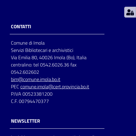
Patto
per
CONTATTI
la
lettura
Comune di Imola
Servizi Bibliotecari e archivistici
Via Emilia 80, 40026 Imola (Bo), Italia
Seguici
centralino: tel 0542.6026.36 fax
su
0542.602602
bim@comune.imola.bo.it
PEC
comune.imola@cert.provincia.bo.it
P.IVA 00523381200
C.F. 00794470377
NEWSLETTER