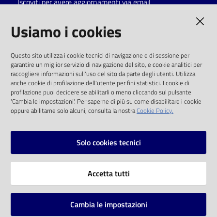
Iscriviti per avere aggiornamenti via email
Catalogo
AMMINISTRAZIONE TRASPARENTE
Usiamo i cookies
on line
I dati personali pubblicati sono riutilizzabili
Eventi
Questo sito utilizza i cookie tecnici di navigazione e di sessione per
solo alle condizioni previste dalla direttiva
garantire un miglior servizio di navigazione del sito, e cookie analitici per
comunitaria 2003/98/CE e dal d.lgs. 36/2006
raccogliere informazioni sull'uso del sito da parte degli utenti. Utilizza
Chiedi al
anche cookie di profilazione dell'utente per fini statistici. I cookie di
bibliotecario
SOCIAL
profilazione puoi decidere se abilitarli o meno cliccando sul pulsante
'Cambia le impostazioni'. Per saperne di più su come disabilitare i cookie
oppure abilitarne solo alcuni, consulta la nostra
Cookie Policy.
Avvisi
Facebook
Youtube
Instagram
Orari
Solo cookies tecnici
Vai alla pagina
Accetta tutti
Privacy
Note legali
Cambia le impostazioni