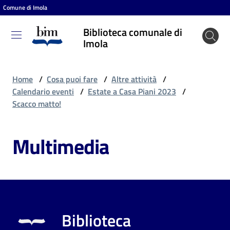
Comune di Imola
Vai al contenuto
Vai alla navigazione
Vai al footer
Biblioteca comunale di
Biblioteca
Imola
comunale
di Imola
Home
/
Cosa puoi fare
/
Altre attività
/
Calendario eventi
/
Estate a Casa Piani 2023
/
Scacco matto!
Entra
Multimedia
Cosa
puoi
fare
Biblioteca
Scopri