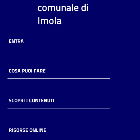
i
comunale di
contenuti
Imola
Risorse
ENTRA
online
COSA PUOI FARE
Casa
Piani
SCOPRI I CONTENUTI
Archivio
storico
RISORSE ONLINE
Decentrate