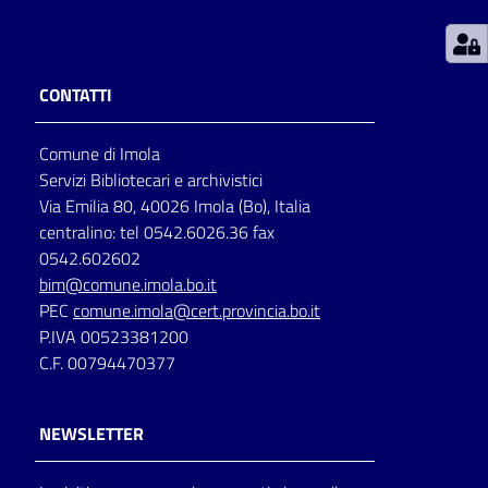
Patto
per
CONTATTI
la
lettura
Comune di Imola
Servizi Bibliotecari e archivistici
Via Emilia 80, 40026 Imola (Bo), Italia
Seguici
centralino: tel 0542.6026.36 fax
su
0542.602602
bim@comune.imola.bo.it
PEC
comune.imola@cert.provincia.bo.it
P.IVA 00523381200
C.F. 00794470377
NEWSLETTER