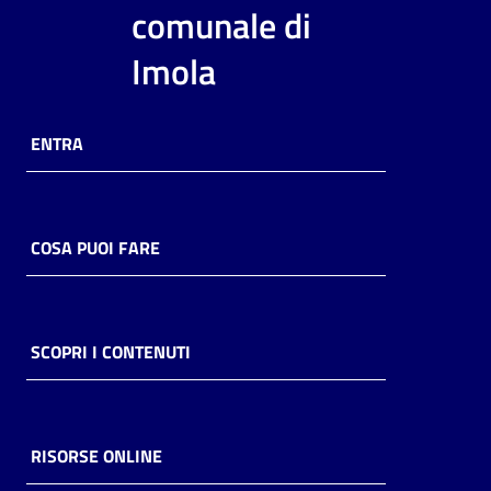
i
comunale di
contenuti
Imola
Risorse
ENTRA
online
COSA PUOI FARE
Casa
Piani
SCOPRI I CONTENUTI
Archivio
storico
RISORSE ONLINE
Decentrate