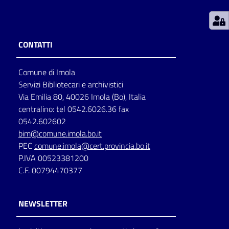
Patto
per
CONTATTI
la
lettura
Comune di Imola
Servizi Bibliotecari e archivistici
Via Emilia 80, 40026 Imola (Bo), Italia
Seguici
centralino: tel 0542.6026.36 fax
su
0542.602602
bim@comune.imola.bo.it
PEC
comune.imola@cert.provincia.bo.it
P.IVA 00523381200
C.F. 00794470377
NEWSLETTER