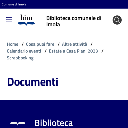
Comune di Imola
Vai al contenuto
Vai alla navigazione
Vai al footer
Biblioteca comunale di
Biblioteca
Imola
comunale
di Imola
Home
/
Cosa puoi fare
/
Altre attività
/
Calendario eventi
/
Estate a Casa Piani 2023
/
Scrapbooking
Entra
Documenti
Cosa
puoi
fare
Biblioteca
Scopri