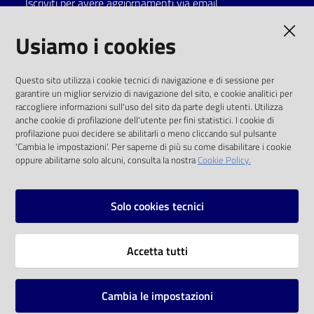
Iscriviti per avere aggiornamenti via email
Catalogo
AMMINISTRAZIONE TRASPARENTE
Usiamo i cookies
on line
I dati personali pubblicati sono riutilizzabili
Eventi
Questo sito utilizza i cookie tecnici di navigazione e di sessione per
solo alle condizioni previste dalla direttiva
garantire un miglior servizio di navigazione del sito, e cookie analitici per
comunitaria 2003/98/CE e dal d.lgs. 36/2006
raccogliere informazioni sull'uso del sito da parte degli utenti. Utilizza
Chiedi al
anche cookie di profilazione dell'utente per fini statistici. I cookie di
bibliotecario
SOCIAL
profilazione puoi decidere se abilitarli o meno cliccando sul pulsante
'Cambia le impostazioni'. Per saperne di più su come disabilitare i cookie
oppure abilitarne solo alcuni, consulta la nostra
Cookie Policy.
Avvisi
Facebook
Youtube
Instagram
Orari
Solo cookies tecnici
Vai alla pagina
Accetta tutti
Privacy
Note legali
Cambia le impostazioni