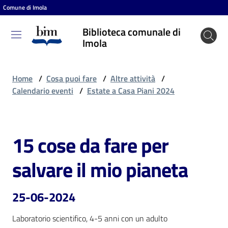
Comune di Imola
Vai al contenuto
Vai alla navigazione
Vai al footer
Biblioteca comunale di
Biblioteca
Imola
comunale
di Imola
Home
/
Cosa puoi fare
/
Altre attività
/
Calendario eventi
/
Estate a Casa Piani 2024
Entra
15 cose da fare per
Salta al contenuto
Cosa
salvare il mio pianeta
puoi
fare
25-06-2024
Laboratorio scientifico, 4-5 anni con un adulto
Scopri