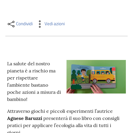
i
contenuti
Condividi
Vedi azioni
Risorse
online
La salute del nostro
pianeta è a rischio ma
per rispettare
l’ambiente bastano
Casa
poche azioni a misura di
Piani
bambino!
Archivio
Attraverso giochi e piccoli esperimenti l’autrice
storico
Agnese Baruzzi
presenterà il suo libro con consigli
pratici per applicare l’ecologia alla vita di tutti i
Decentrate
giorni.