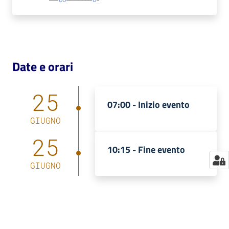
Catalogo
on line
Eventi
Date e orari
Chiedi al
25
bibliotecario
07:00 -
Inizio evento
Avvisi
GIUGNO
25
Orari
10:15 -
Fine evento
GIUGNO