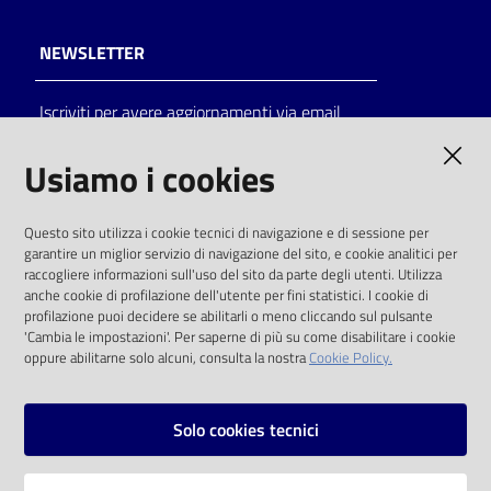
NEWSLETTER
Iscriviti per avere aggiornamenti via email
AMMINISTRAZIONE TRASPARENTE
Usiamo i cookies
I dati personali pubblicati sono riutilizzabili
Questo sito utilizza i cookie tecnici di navigazione e di sessione per
solo alle condizioni previste dalla direttiva
garantire un miglior servizio di navigazione del sito, e cookie analitici per
comunitaria 2003/98/CE e dal d.lgs. 36/2006
raccogliere informazioni sull'uso del sito da parte degli utenti. Utilizza
anche cookie di profilazione dell'utente per fini statistici. I cookie di
SOCIAL
profilazione puoi decidere se abilitarli o meno cliccando sul pulsante
'Cambia le impostazioni'. Per saperne di più su come disabilitare i cookie
oppure abilitarne solo alcuni, consulta la nostra
Cookie Policy.
Facebook
Youtube
Instagram
Solo cookies tecnici
Vai alla pagina