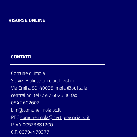
RISORSE ONLINE
CONTATTI
Comune di Imola
Servizi Bibliotecari e archivistici
Via Emilia 80, 40026 Imola (Bo), Italia
centralino: tel 0542.6026.36 fax
0542.602602
bim@comune.imola.bo.it
PEC
comune.imola@cert.provincia.bo.it
P.IVA 00523381200
C.F. 00794470377