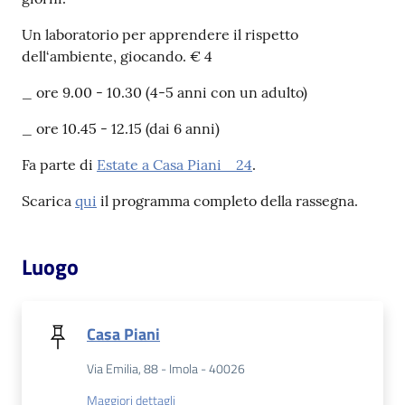
Un laboratorio per apprendere il rispetto
Patto
dell‘ambiente, giocando. € 4
per
la
_ ore 9.00 - 10.30 (4-5 anni con un adulto)
lettura
_ ore 10.45 - 12.15 (dai 6 anni)
Fa parte di
Estate a Casa Piani _24
.
Seguici
Scarica
qui
il programma completo della rassegna.
su
Luogo
Casa Piani
Via Emilia, 88 - Imola - 40026
Maggiori dettagli