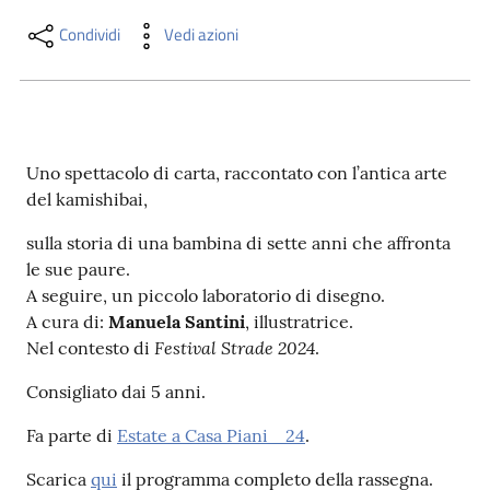
i
contenuti
Condividi
Vedi azioni
Risorse
online
Uno spettacolo di carta, raccontato con l’antica arte
del kamishibai,
sulla storia di una bambina di sette anni che affronta
le sue paure.
A seguire, un piccolo laboratorio di disegno.
Casa
A cura di:
Manuela Santini
, illustratrice.
Piani
Festival Strade 2024
Nel contesto di
.
Consigliato dai 5 anni.
Archivio
storico
Fa parte di
Estate a Casa Piani _24
.
Scarica
qui
il programma completo della rassegna.
Decentrate