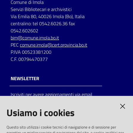
Comune di Imola
Servizi Bibliotecari e archivistici
Via Emilia 80, 40026 Imola (Bo), Italia
centralino: tel 0542.6026.36 fax
0542.602602
bim@comune.imola.bo.it
PEC
comune.imola@cert.provincia.bo.it
P.IVA 00523381200
C.F. 00794470377
NEWSLETTER
Iscriviti per avere aggiornamenti via email
AMMINISTRAZIONE TRASPARENTE
Usiamo i cookies
I dati personali pubblicati sono riutilizzabili
Questo sito utilizza i cookie tecnici di navigazione e di sessione per
solo alle condizioni previste dalla direttiva
garantire un miglior servizio di navigazione del sito, e cookie analitici per