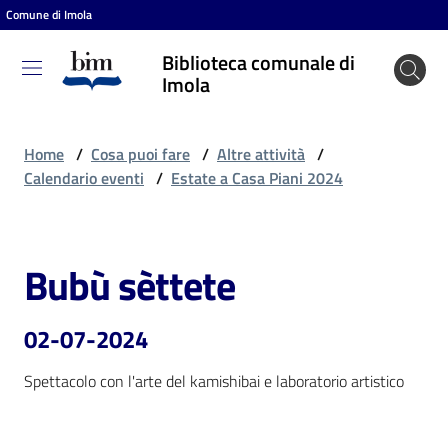
Comune di Imola
Vai al contenuto
Vai alla navigazione
Vai al footer
Biblioteca comunale di
Biblioteca
Imola
comunale
di Imola
Home
/
Cosa puoi fare
/
Altre attività
/
Calendario eventi
/
Estate a Casa Piani 2024
Entra
Bubù sèttete
Salta al contenuto
Cosa
puoi
02-07-2024
fare
Spettacolo con l'arte del kamishibai e laboratorio artistico
Scopri