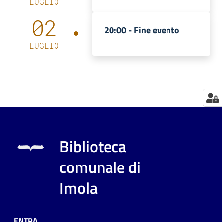
LUGLIO
Catalogo
02
20:00 -
Fine evento
on line
LUGLIO
Eventi
Chiedi al
bibliotecario
Avvisi
Biblioteca
Orari
comunale di
Imola
ENTRA