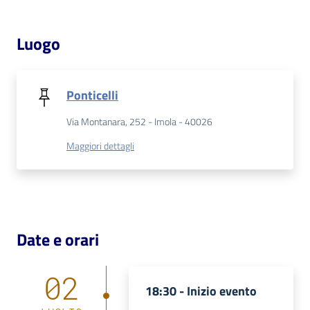
Patto
Luogo
per
la
lettura
Ponticelli
Via Montanara, 252 - Imola - 40026
Seguici
Maggiori dettagli
su
Date e orari
02
18:30 -
Inizio evento