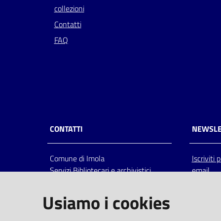
collezioni
Contatti
FAQ
CONTATTI
NEWSLE
Comune di Imola
Iscriviti
Servizi Bibliotecari e archivistici
email
Via Emilia 80, 40026 Imola (Bo),
Italia
Usiamo i cookies
centralino: tel 0542.6026.36 fax
0542.602602