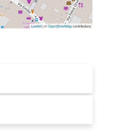
Leaflet
| ©
OpenStreetMap
contributors