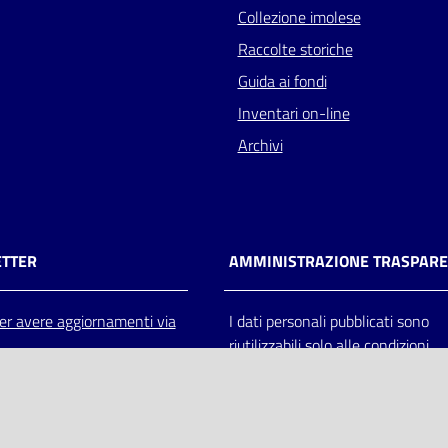
Collezione imolese
Raccolte storiche
Guida ai fondi
Inventari on-line
Archivi
TTER
AMMINISTRAZIONE TRASPAR
 per avere aggiornamenti via
I dati personali pubblicati sono
riutilizzabili solo alle condizioni
previste dalla direttiva comunitar
2003/98/CE e dal d.lgs. 36/200