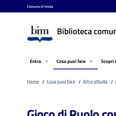
Vai al contenuto
Vai alla navigazione
Vai al footer
Comune di Imola
Biblioteca comun
Entra
Cosa puoi fare
Scopri 
Home
Cosa puoi fare
Altre attività
/
/
/
Salta al contenuto
Gioco di Ruolo co