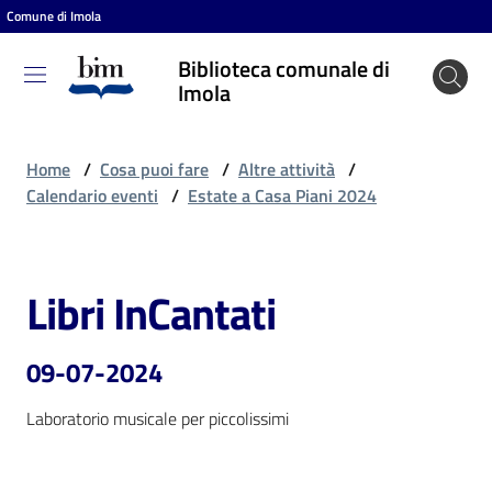
Comune di Imola
Vai al contenuto
Vai alla navigazione
Vai al footer
Biblioteca comunale di
Biblioteca
Imola
comunale
di Imola
Home
/
Cosa puoi fare
/
Altre attività
/
Calendario eventi
/
Estate a Casa Piani 2024
Entra
Libri InCantati
Salta al contenuto
Cosa
puoi
09-07-2024
fare
Laboratorio musicale per piccolissimi
Scopri