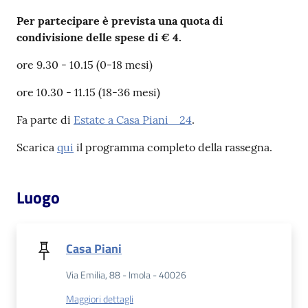
Per partecipare è prevista una quota di
Patto
condivisione delle spese di € 4.
per
ore 9.30 - 10.15 (0-18 mesi)
la
lettura
ore 10.30 - 11.15 (18-36 mesi)
Fa parte di
Estate a Casa Piani _24
.
Seguici
Scarica
qui
il programma completo della rassegna.
su
Luogo
Casa Piani
Via Emilia, 88 - Imola - 40026
Maggiori dettagli