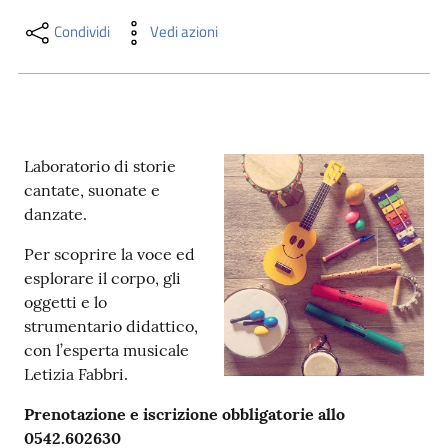
i
contenuti
Condividi
Vedi azioni
Risorse
online
Laboratorio di storie
cantate, suonate e
danzate.
Per scoprire la voce ed
esplorare il corpo, gli
Casa
oggetti e lo
Piani
strumentario didattico,
con l’esperta musicale
Archivio
Letizia Fabbri.
storico
Prenotazione e iscrizione obbligatorie allo
0542.602630
Decentrate