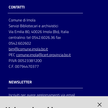
CONTATTI
Comune di Imola
Servizi Bibliotecari e archivistici
Via Emilia 80, 40026 Imola (Bo), Italia
centralino: tel 0542.6026.36 fax
0542.602602
bim@comune.imola.bo.it
PEC
comune.imola@cert.provincia.bo.it
P.IVA 00523381200
C.F. 00794470377
NEWSLETTER
Iscriviti per avere aggiornamenti via email
AMMINISTRAZIONE TRASPARENTE