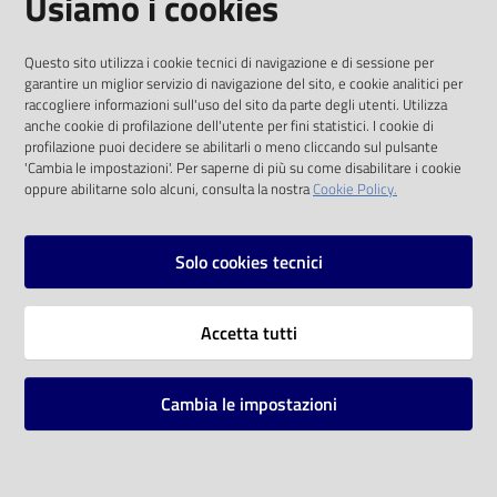
Usiamo i cookies
I dati personali pubblicati sono riutilizzabili
Questo sito utilizza i cookie tecnici di navigazione e di sessione per
solo alle condizioni previste dalla direttiva
garantire un miglior servizio di navigazione del sito, e cookie analitici per
comunitaria 2003/98/CE e dal d.lgs. 36/2006
raccogliere informazioni sull'uso del sito da parte degli utenti. Utilizza
anche cookie di profilazione dell'utente per fini statistici. I cookie di
SOCIAL
profilazione puoi decidere se abilitarli o meno cliccando sul pulsante
'Cambia le impostazioni'. Per saperne di più su come disabilitare i cookie
oppure abilitarne solo alcuni, consulta la nostra
Cookie Policy.
Facebook
Youtube
Instagram
Solo cookies tecnici
Vai alla pagina
Accetta tutti
Privacy
Note legali
Cambia le impostazioni
Mappa del sito
Impostazioni cookie