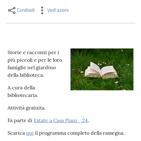
i
contenuti
Condividi
Vedi azioni
Risorse
online
Storie e racconti per i
più piccoli e per le loro
famiglie nel giardino
della biblioteca.
A cura della
Casa
bibliotecaria.
Piani
Attività gratuita.
Archivio
Fa parte di
Estate a Casa Piani _24
.
storico
Scarica
qui
il programma completo della rassegna.
Decentrate