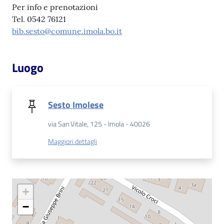
Per info e prenotazioni
Tel. 0542 76121
Patto
bib.sesto@comune.imola.bo.it
per
la
lettura
Luogo
Sesto Imolese
Seguici
su
via San Vitale, 125 - Imola - 40026
Maggiori dettagli
+
−