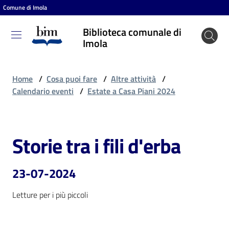
Comune di Imola
Vai al contenuto
Vai alla navigazione
Vai al footer
Biblioteca comunale di
Biblioteca
Imola
comunale
di Imola
Home
/
Cosa puoi fare
/
Altre attività
/
Calendario eventi
/
Estate a Casa Piani 2024
Entra
Storie tra i fili d'erba
Salta al contenuto
Cosa
puoi
23-07-2024
fare
Letture per i più piccoli
Scopri