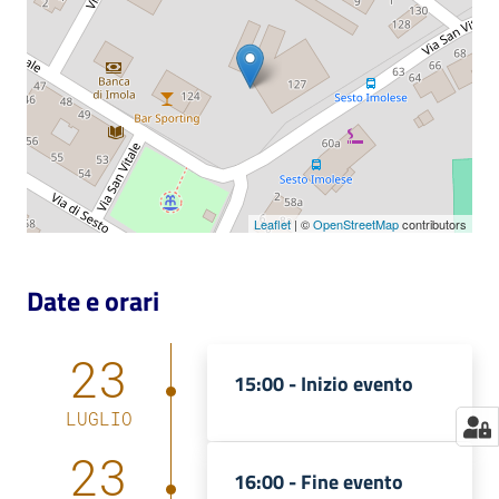
Catalogo
on line
Eventi
Chiedi al
bibliotecario
Leaflet
| ©
OpenStreetMap
contributors
Avvisi
Date e orari
Orari
23
15:00 -
Inizio evento
LUGLIO
23
16:00 -
Fine evento