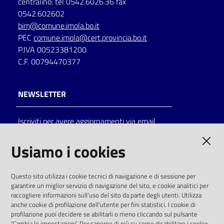
centralino: tel 0542.6026.36 fax
0542.602602
bim@comune.imola.bo.it
PEC
comune.imola@cert.provincia.bo.it
P.IVA 00523381200
C.F. 00794470377
NEWSLETTER
Iscriviti per avere aggiornamenti via email
AMMINISTRAZIONE TRASPARENTE
Usiamo i cookies
I dati personali pubblicati sono riutilizzabili
Questo sito utilizza i cookie tecnici di navigazione e di sessione per
solo alle condizioni previste dalla direttiva
garantire un miglior servizio di navigazione del sito, e cookie analitici per
comunitaria 2003/98/CE e dal d.lgs. 36/2006
raccogliere informazioni sull'uso del sito da parte degli utenti. Utilizza
anche cookie di profilazione dell'utente per fini statistici. I cookie di
SOCIAL
profilazione puoi decidere se abilitarli o meno cliccando sul pulsante
'Cambia le impostazioni'. Per saperne di più su come disabilitare i cookie