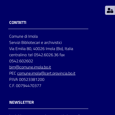
Patto
per
CONTATTI
la
lettura
Comune di Imola
Servizi Bibliotecari e archivistici
Via Emilia 80, 40026 Imola (Bo), Italia
Seguici
centralino: tel 0542.6026.36 fax
su
0542.602602
bim@comune.imola.bo.it
PEC
comune.imola@cert.provincia.bo.it
P.IVA 00523381200
C.F. 00794470377
NEWSLETTER