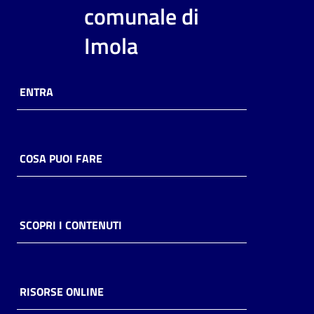
i
comunale di
contenuti
Imola
Risorse
ENTRA
online
COSA PUOI FARE
Casa
Piani
SCOPRI I CONTENUTI
Archivio
storico
RISORSE ONLINE
Decentrate