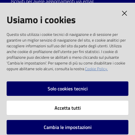
Iscriviti per avere aggiornamenti via email
Catalogo
AMMINISTRAZIONE TRASPARENTE
Usiamo i cookies
on line
I dati personali pubblicati sono riutilizzabili
Eventi
Questo sito utilizza i cookie tecnici di navigazione e di sessione per
solo alle condizioni previste dalla direttiva
garantire un miglior servizio di navigazione del sito, e cookie analitici per
comunitaria 2003/98/CE e dal d.lgs. 36/2006
raccogliere informazioni sull'uso del sito da parte degli utenti. Utilizza
Chiedi al
anche cookie di profilazione dell'utente per fini statistici. I cookie di
bibliotecario
SOCIAL
profilazione puoi decidere se abilitarli o meno cliccando sul pulsante
'Cambia le impostazioni'. Per saperne di più su come disabilitare i cookie
oppure abilitarne solo alcuni, consulta la nostra
Cookie Policy.
Avvisi
Facebook
Youtube
Instagram
Orari
Solo cookies tecnici
Vai alla pagina
Accetta tutti
Privacy
Note legali
Cambia le impostazioni