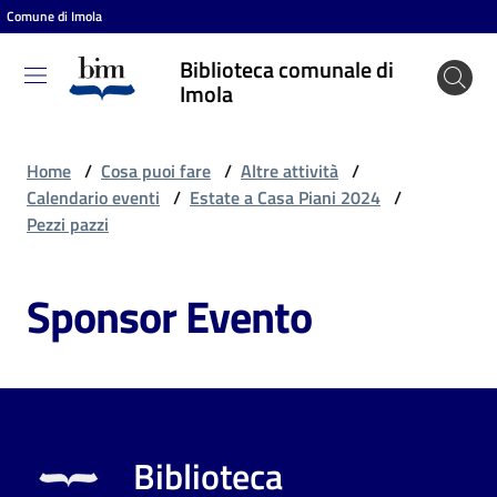
Comune di Imola
Vai al contenuto
Vai alla navigazione
Vai al footer
Biblioteca comunale di
Biblioteca
Imola
comunale
di Imola
Home
/
Cosa puoi fare
/
Altre attività
/
Calendario eventi
/
Estate a Casa Piani 2024
/
Pezzi pazzi
Entra
Sponsor Evento
Cosa
puoi
fare
Biblioteca
Scopri