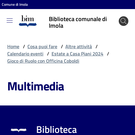
Comune di Imola
Vai al contenuto
Vai alla navigazione
Vai al footer
Biblioteca comunale di
Biblioteca
Imola
comunale
di Imola
Home
/
Cosa puoi fare
/
Altre attività
/
Calendario eventi
/
Estate a Casa Piani 2024
/
Gioco di Ruolo con Officina Coboldi
Entra
Multimedia
Cosa
puoi
fare
Biblioteca
Scopri