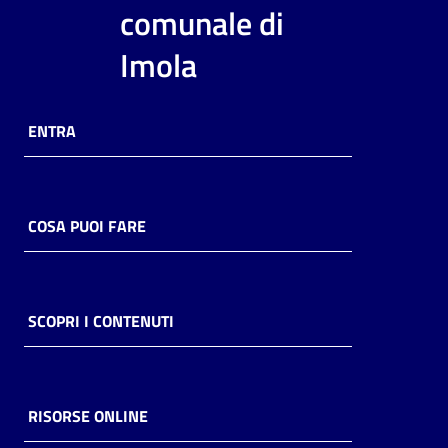
i
comunale di
contenuti
Imola
Risorse
ENTRA
online
COSA PUOI FARE
Casa
Piani
SCOPRI I CONTENUTI
Archivio
storico
RISORSE ONLINE
Decentrate