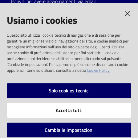
Iscriviti per avere aggiornamenti via email
Catalogo
AMMINISTRAZIONE TRASPARENTE
Usiamo i cookies
on line
I dati personali pubblicati sono riutilizzabili
Eventi
Questo sito utilizza i cookie tecnici di navigazione e di sessione per
solo alle condizioni previste dalla direttiva
garantire un miglior servizio di navigazione del sito, e cookie analitici per
comunitaria 2003/98/CE e dal d.lgs. 36/2006
raccogliere informazioni sull'uso del sito da parte degli utenti. Utilizza
Chiedi al
anche cookie di profilazione dell'utente per fini statistici. I cookie di
bibliotecario
SOCIAL
profilazione puoi decidere se abilitarli o meno cliccando sul pulsante
'Cambia le impostazioni'. Per saperne di più su come disabilitare i cookie
oppure abilitarne solo alcuni, consulta la nostra
Cookie Policy.
Avvisi
Facebook
Youtube
Instagram
Orari
Solo cookies tecnici
Vai alla pagina
Accetta tutti
Privacy
Note legali
Cambia le impostazioni