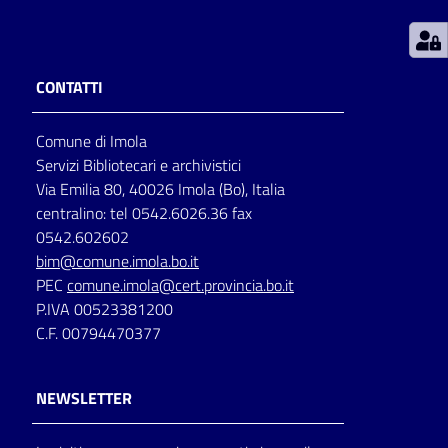
Patto
per
CONTATTI
la
lettura
Comune di Imola
Servizi Bibliotecari e archivistici
Via Emilia 80, 40026 Imola (Bo), Italia
Seguici
centralino: tel 0542.6026.36 fax
su
0542.602602
bim@comune.imola.bo.it
PEC
comune.imola@cert.provincia.bo.it
P.IVA 00523381200
C.F. 00794470377
NEWSLETTER