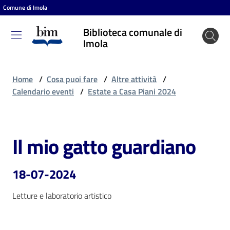
Comune di Imola
Vai al contenuto
Vai alla navigazione
Vai al footer
Biblioteca comunale di
Biblioteca
Imola
comunale
di Imola
Home
/
Cosa puoi fare
/
Altre attività
/
Calendario eventi
/
Estate a Casa Piani 2024
Entra
Il mio gatto guardiano
Salta al contenuto
Cosa
puoi
18-07-2024
fare
Letture e laboratorio artistico
Scopri