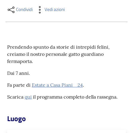
i
contenuti
Condividi
Vedi azioni
Risorse
online
Prendendo spunto da storie di intrepidi felini,
creiamo il nostro personale gatto guardiano
fermaporta.
Dai 7 anni.
Fa parte di
Estate a Casa Piani _24
.
Casa
Piani
Scarica
qui
il programma completo della rassegna.
Archivio
storico
Luogo
Decentrate