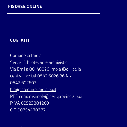
RISORSE ONLINE
CONTATTI
Comune di Imola
Servizi Bibliotecari e archivistici
Via Emilia 80, 40026 Imola (Bo), Italia
centralino: tel 0542.6026.36 fax
0542.602602
bim@comune.imola.bo.it
PEC
comune.imola@cert.provincia.bo.it
P.IVA 00523381200
C.F. 00794470377