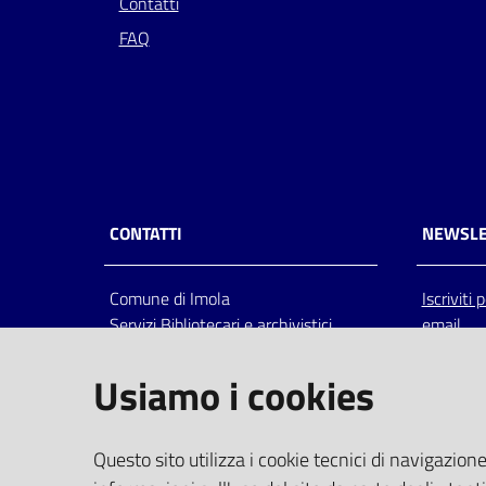
Contatti
FAQ
CONTATTI
NEWSLE
Comune di Imola
Iscriviti
Servizi Bibliotecari e archivistici
email
Via Emilia 80, 40026 Imola (Bo),
Italia
Usiamo i cookies
centralino: tel 0542.6026.36 fax
0542.602602
bim@comune.imola.bo.it
Questo sito utilizza i cookie tecnici di navigazione
PEC