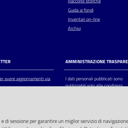
Raccolte storiche
Guida ai fondi
Inventari on-line
Archivi
TTER
AMMINISTRAZIONE TRASPAR
 per avere aggiornamenti via
I dati personali pubblicati sono
riutilizzabili solo alle condizioni
previste dalla direttiva comunitar
2003/98/CE e dal d.lgs. 36/200
 e di sessione per garantire un miglior servizio di navigazione 