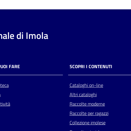
ale di Imola
PUOI FARE
SCOPRI I CONTENUTI
oteca
Cataloghi on-line
a
Altri cataloghi
tività
Raccolte moderne
Raccolte per ragazzi
Collezione imolese