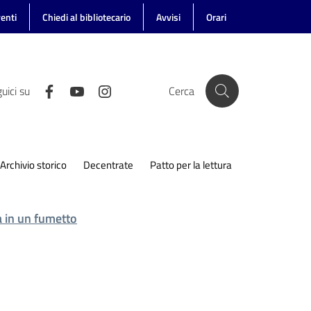
enti
Chiedi al bibliotecario
Avvisi
Orari
uici su
Cerca
Archivio storico
Decentrate
Patto per la lettura
a in un fumetto