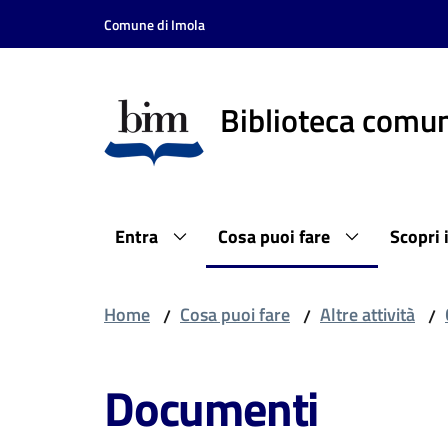
Vai al contenuto
Vai alla navigazione
Vai al footer
Comune di Imola
Biblioteca comun
Entra
Cosa puoi fare
Scopri 
Home
Cosa puoi fare
Altre attività
/
/
/
Documenti