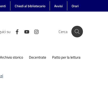
enti
Chiedi al bibliotecario
Avvisi
Orari
uici su
Cerca
Archivio storico
Decentrate
Patto per la lettura
zi