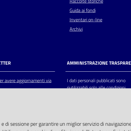
Raccolte storiche
Guida ai fondi
Inventari on-line
Archivi
TTER
AMMINISTRAZIONE TRASPAR
 per avere aggiornamenti via
I dati personali pubblicati sono
riutilizzabili solo alle condizioni
previste dalla direttiva comunitar
2003/98/CE e dal d.lgs. 36/200
 e di sessione per garantire un miglior servizio di navigazione 