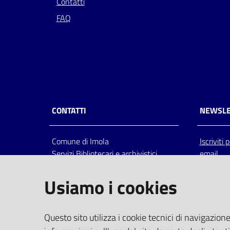
Contatti
FAQ
CONTATTI
NEWSLE
Comune di Imola
Iscriviti
Servizi Bibliotecari e archivistici
email
Via Emilia 80, 40026 Imola (Bo),
Italia
Usiamo i cookies
centralino: tel 0542.6026.36 fax
0542.602602
bim@comune.imola.bo.it
Questo sito utilizza i cookie tecnici di navigazione
PEC