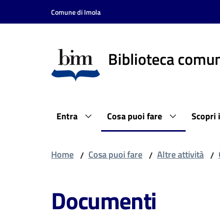
Vai al contenuto
Vai alla navigazione
Vai al footer
Comune di Imola
Biblioteca comun
Entra
Cosa puoi fare
Scopri 
Home
Cosa puoi fare
Altre attività
/
/
/
Documenti