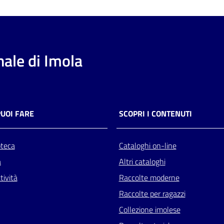
ale di Imola
PUOI FARE
SCOPRI I CONTENUTI
oteca
Cataloghi on-line
a
Altri cataloghi
tività
Raccolte moderne
Raccolte per ragazzi
Collezione imolese