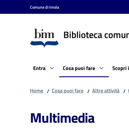
Vai al contenuto
Vai alla navigazione
Vai al footer
Comune di Imola
Biblioteca comun
Entra
Cosa puoi fare
Scopri 
Home
Cosa puoi fare
Altre attività
/
/
/
Multimedia