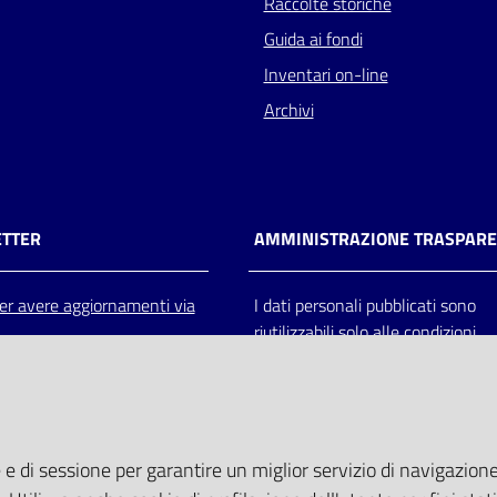
Raccolte storiche
Guida ai fondi
Inventari on-line
Archivi
TTER
AMMINISTRAZIONE TRASPAR
 per avere aggiornamenti via
I dati personali pubblicati sono
riutilizzabili solo alle condizioni
previste dalla direttiva comunitar
2003/98/CE e dal d.lgs. 36/200
 e di sessione per garantire un miglior servizio di navigazione 