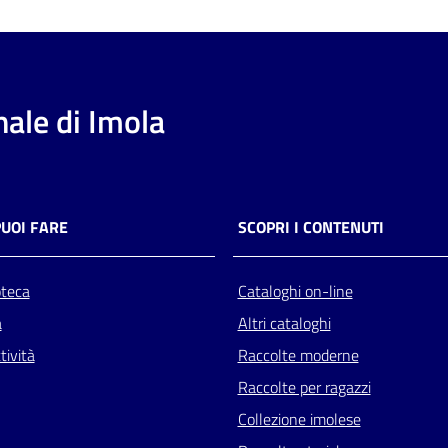
ale di Imola
PUOI FARE
SCOPRI I CONTENUTI
oteca
Cataloghi on-line
a
Altri cataloghi
tività
Raccolte moderne
Raccolte per ragazzi
Collezione imolese