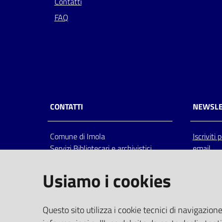
Contatti
FAQ
CONTATTI
NEWSLE
Comune di Imola
Iscriviti
Servizi Bibliotecari e archivistici
email
Via Emilia 80, 40026 Imola (Bo),
Italia
Usiamo i cookies
centralino: tel 0542.6026.36 fax
0542.602602
bim@comune.imola.bo.it
Questo sito utilizza i cookie tecnici di navigazione
PEC