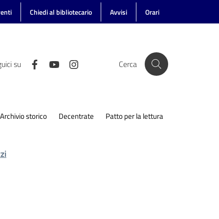
enti
Chiedi al bibliotecario
Avvisi
Orari
uici su
Cerca
Archivio storico
Decentrate
Patto per la lettura
zi