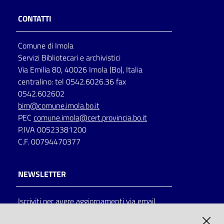
CONTATTI
Comune di Imola
Servizi Bibliotecari e archivistici
Via Emilia 80, 40026 Imola (Bo), Italia
centralino: tel 0542.6026.36 fax
0542.602602
bim@comune.imola.bo.it
PEC
comune.imola@cert.provincia.bo.it
P.IVA 00523381200
C.F. 00794470377
NEWSLETTER
Iscriviti per avere aggiornamenti via email
AMMINISTRAZIONE TRASPARENTE