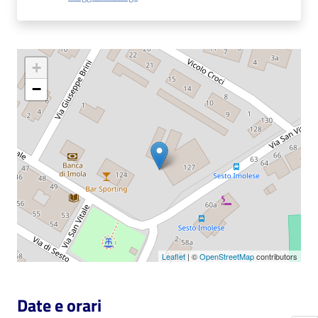
Catalogo
on line
+
Eventi
−
Chiedi al
bibliotecario
Avvisi
Orari
Leaflet
| ©
OpenStreetMap
contributors
Date e orari