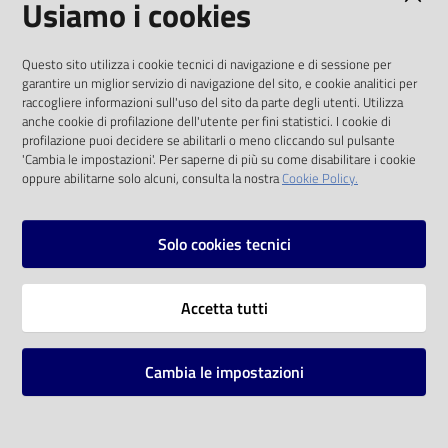
Usiamo i cookies
I dati personali pubblicati sono riutilizzabili
Questo sito utilizza i cookie tecnici di navigazione e di sessione per
solo alle condizioni previste dalla direttiva
garantire un miglior servizio di navigazione del sito, e cookie analitici per
comunitaria 2003/98/CE e dal d.lgs. 36/2006
raccogliere informazioni sull'uso del sito da parte degli utenti. Utilizza
anche cookie di profilazione dell'utente per fini statistici. I cookie di
SOCIAL
profilazione puoi decidere se abilitarli o meno cliccando sul pulsante
'Cambia le impostazioni'. Per saperne di più su come disabilitare i cookie
oppure abilitarne solo alcuni, consulta la nostra
Cookie Policy.
Facebook
Youtube
Instagram
Solo cookies tecnici
Vai alla pagina
Accetta tutti
Privacy
Note legali
Cambia le impostazioni
Mappa del sito
Impostazioni cookie