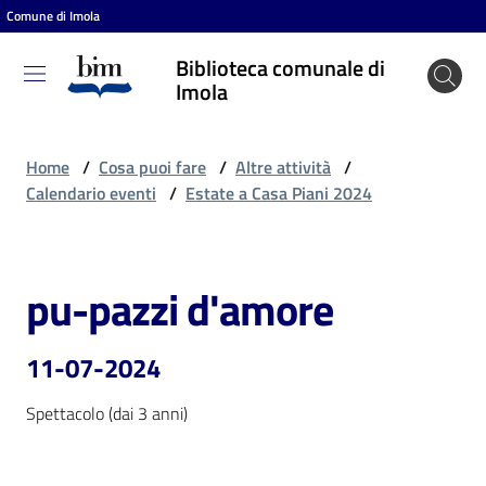
Comune di Imola
Vai al contenuto
Vai alla navigazione
Vai al footer
Biblioteca comunale di
Biblioteca
Imola
comunale
di Imola
Home
/
Cosa puoi fare
/
Altre attività
/
Calendario eventi
/
Estate a Casa Piani 2024
Entra
pu-pazzi d'amore
Salta al contenuto
Cosa
puoi
11-07-2024
fare
Spettacolo (dai 3 anni)
Scopri