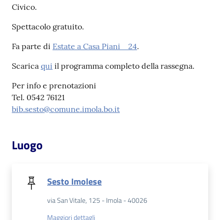
Civico.
Patto
Spettacolo gratuito.
per
Fa parte di
Estate a Casa Piani _24
.
la
lettura
Scarica
qui
il programma completo della rassegna.
Per info e prenotazioni
Tel. 0542 76121
Seguici
bib.sesto@comune.imola.bo.it
su
Luogo
Sesto Imolese
via San Vitale, 125 - Imola - 40026
Maggiori dettagli