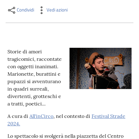
i
contenuti
Condividi
Vedi azioni
Risorse
online
Storie di amori
tragicomici, raccontate
con oggetti inanimati.
Marionette, burattini e
pupazzi si avventurano
in quadri surreali,
Casa
divertenti, grotteschi e
Piani
a tratti, poetici...
Archivio
A cura di
All'inCirco
, nel contesto di
Festival Strade
storico
2024.
Lo spettacolo si svolgerà nella piazzetta del Centro
Decentrate