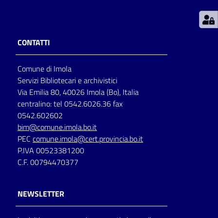
Patto
per
CONTATTI
la
lettura
Comune di Imola
Servizi Bibliotecari e archivistici
Via Emilia 80, 40026 Imola (Bo), Italia
Seguici
centralino: tel 0542.6026.36 fax
su
0542.602602
bim@comune.imola.bo.it
PEC
comune.imola@cert.provincia.bo.it
P.IVA 00523381200
C.F. 00794470377
NEWSLETTER