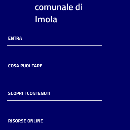
i
comunale di
contenuti
Imola
Risorse
ENTRA
online
COSA PUOI FARE
Casa
Piani
SCOPRI I CONTENUTI
Archivio
storico
RISORSE ONLINE
Decentrate