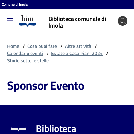
Comune di Imola
Vai al contenuto
Vai alla navigazione
Vai al footer
Biblioteca comunale di
Biblioteca
Imola
comunale
di Imola
Home
/
Cosa puoi fare
/
Altre attività
/
Calendario eventi
/
Estate a Casa Piani 2024
/
Storie sotto le stelle
Entra
Sponsor Evento
Cosa
puoi
fare
Biblioteca
Scopri