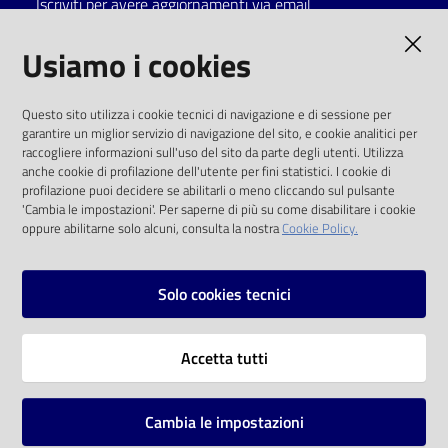
Iscriviti per avere aggiornamenti via email
Catalogo
AMMINISTRAZIONE TRASPARENTE
Usiamo i cookies
on line
I dati personali pubblicati sono riutilizzabili
Eventi
Questo sito utilizza i cookie tecnici di navigazione e di sessione per
solo alle condizioni previste dalla direttiva
garantire un miglior servizio di navigazione del sito, e cookie analitici per
comunitaria 2003/98/CE e dal d.lgs. 36/2006
raccogliere informazioni sull'uso del sito da parte degli utenti. Utilizza
Chiedi al
anche cookie di profilazione dell'utente per fini statistici. I cookie di
bibliotecario
SOCIAL
profilazione puoi decidere se abilitarli o meno cliccando sul pulsante
'Cambia le impostazioni'. Per saperne di più su come disabilitare i cookie
oppure abilitarne solo alcuni, consulta la nostra
Cookie Policy.
Avvisi
Facebook
Youtube
Instagram
Orari
Solo cookies tecnici
Vai alla pagina
Accetta tutti
Privacy
Note legali
Cambia le impostazioni