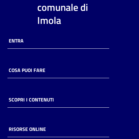
i
comunale di
contenuti
Imola
Risorse
ENTRA
online
COSA PUOI FARE
Casa
Piani
SCOPRI I CONTENUTI
Archivio
storico
RISORSE ONLINE
Decentrate