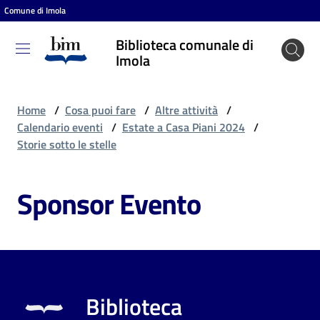
Comune di Imola
Vai al contenuto
Vai alla navigazione
Vai al footer
Biblioteca comunale di
Biblioteca
Imola
comunale
di Imola
Home
/
Cosa puoi fare
/
Altre attività
/
Calendario eventi
/
Estate a Casa Piani 2024
/
Storie sotto le stelle
Entra
Sponsor Evento
Cosa
puoi
fare
Biblioteca
Scopri