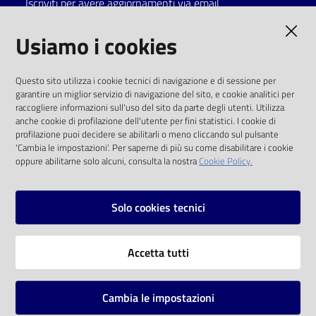
Iscriviti per avere aggiornamenti via email
Catalogo
AMMINISTRAZIONE TRASPARENTE
Usiamo i cookies
on line
I dati personali pubblicati sono riutilizzabili
Eventi
Questo sito utilizza i cookie tecnici di navigazione e di sessione per
solo alle condizioni previste dalla direttiva
garantire un miglior servizio di navigazione del sito, e cookie analitici per
comunitaria 2003/98/CE e dal d.lgs. 36/2006
raccogliere informazioni sull'uso del sito da parte degli utenti. Utilizza
Chiedi al
anche cookie di profilazione dell'utente per fini statistici. I cookie di
bibliotecario
SOCIAL
profilazione puoi decidere se abilitarli o meno cliccando sul pulsante
'Cambia le impostazioni'. Per saperne di più su come disabilitare i cookie
oppure abilitarne solo alcuni, consulta la nostra
Cookie Policy.
Avvisi
Facebook
Youtube
Instagram
Orari
Solo cookies tecnici
Vai alla pagina
Accetta tutti
Privacy
Note legali
Cambia le impostazioni