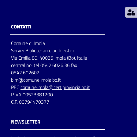
Patto
per
CONTATTI
la
lettura
Comune di Imola
Servizi Bibliotecari e archivistici
Via Emilia 80, 40026 Imola (Bo), Italia
Seguici
centralino: tel 0542.6026.36 fax
su
0542.602602
bim@comune.imola.bo.it
PEC
comune.imola@cert.provincia.bo.it
P.IVA 00523381200
C.F. 00794470377
NEWSLETTER