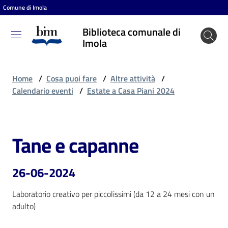
Comune di Imola
Vai al contenuto
Vai alla navigazione
Vai al footer
Biblioteca comunale di
Biblioteca
Imola
comunale
di Imola
Home
/
Cosa puoi fare
/
Altre attività
/
Calendario eventi
/
Estate a Casa Piani 2024
Entra
Tane e capanne
Salta al contenuto
Cosa
puoi
26-06-2024
fare
Laboratorio creativo per piccolissimi (da 12 a 24 mesi con un 
adulto)
Scopri