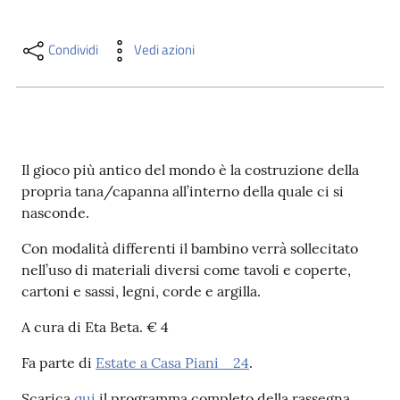
i
contenuti
Condividi
Vedi azioni
Risorse
online
Il gioco più antico del mondo è la costruzione della
propria tana/capanna all’interno della quale ci si
nasconde.
Con modalità differenti il bambino verrà sollecitato
Casa
nell’uso di materiali diversi come tavoli e coperte,
Piani
cartoni e sassi, legni, corde e argilla.
Archivio
A cura di Eta Beta. € 4
storico
Fa parte di
Estate a Casa Piani _24
.
Decentrate
Scarica
qui
il programma completo della rassegna.