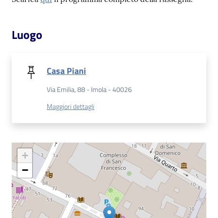
Patto
Luogo
per
la
lettura
Casa Piani
Via Emilia, 88 - Imola - 40026
Seguici
Maggiori dettagli
su
+
−