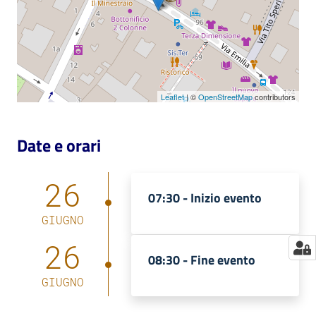
Catalogo
on line
Eventi
Leaflet
| ©
OpenStreetMap
contributors
Chiedi al
bibliotecario
Date e orari
Avvisi
26
07:30 -
Inizio evento
Orari
GIUGNO
26
08:30 -
Fine evento
GIUGNO