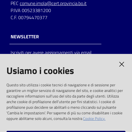
PEC
comune.imola@cert.provincia.bo.it
P.IVA 00523381200
C.F. 00794470377
NEWSLETTER
Iscriviti per avere aggiornamenti via email
AMMINISTRAZIONE TRASPARENTE
Usiamo i cookies
I dati personali pubblicati sono riutilizzabili
Questo sito utilizza i cookie tecnici di navigazione e di sessione per
solo alle condizioni previste dalla direttiva
garantire un miglior servizio di navigazione del sito, e cookie analitici per
comunitaria 2003/98/CE e dal d.lgs. 36/2006
raccogliere informazioni sull'uso del sito da parte degli utenti. Utilizza
anche cookie di profilazione dell'utente per fini statistici. I cookie di
SOCIAL
profilazione puoi decidere se abilitarli o meno cliccando sul pulsante
'Cambia le impostazioni'. Per saperne di più su come disabilitare i cookie
oppure abilitarne solo alcuni, consulta la nostra
Cookie Policy.
Facebook
Youtube
Instagram