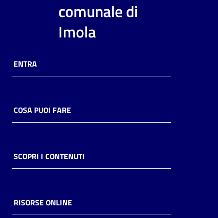
i
comunale di
contenuti
Imola
Risorse
ENTRA
online
COSA PUOI FARE
Casa
Piani
SCOPRI I CONTENUTI
Archivio
storico
RISORSE ONLINE
Decentrate