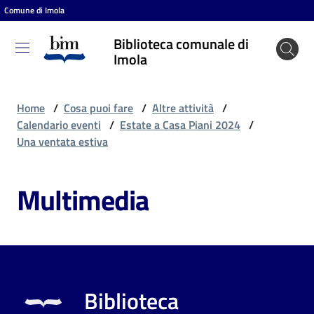
Comune di Imola
Vai al contenuto
Vai alla navigazione
Vai al footer
Biblioteca comunale di
Biblioteca
Imola
comunale
di Imola
Home
/
Cosa puoi fare
/
Altre attività
/
Calendario eventi
/
Estate a Casa Piani 2024
/
Una ventata estiva
Entra
Multimedia
Cosa
puoi
fare
Biblioteca
Scopri