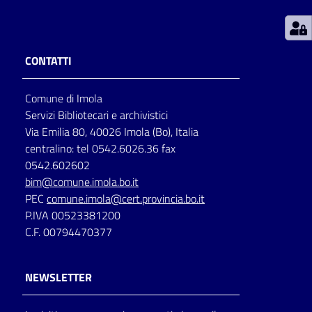
Patto
per
CONTATTI
la
lettura
Comune di Imola
Servizi Bibliotecari e archivistici
Via Emilia 80, 40026 Imola (Bo), Italia
Seguici
centralino: tel 0542.6026.36 fax
su
0542.602602
bim@comune.imola.bo.it
PEC
comune.imola@cert.provincia.bo.it
P.IVA 00523381200
C.F. 00794470377
NEWSLETTER