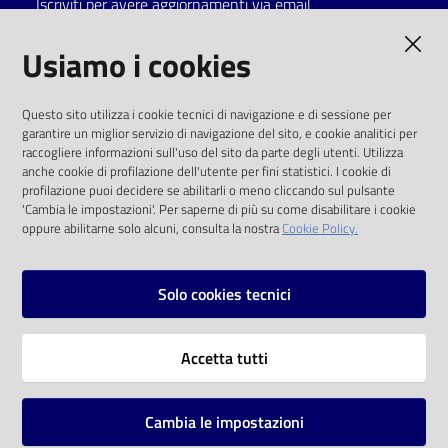
Iscriviti per avere aggiornamenti via email
Catalogo
AMMINISTRAZIONE TRASPARENTE
Usiamo i cookies
on line
I dati personali pubblicati sono riutilizzabili
Eventi
Questo sito utilizza i cookie tecnici di navigazione e di sessione per
solo alle condizioni previste dalla direttiva
garantire un miglior servizio di navigazione del sito, e cookie analitici per
comunitaria 2003/98/CE e dal d.lgs. 36/2006
raccogliere informazioni sull'uso del sito da parte degli utenti. Utilizza
Chiedi al
anche cookie di profilazione dell'utente per fini statistici. I cookie di
bibliotecario
SOCIAL
profilazione puoi decidere se abilitarli o meno cliccando sul pulsante
'Cambia le impostazioni'. Per saperne di più su come disabilitare i cookie
oppure abilitarne solo alcuni, consulta la nostra
Cookie Policy.
Avvisi
Facebook
Youtube
Instagram
Orari
Solo cookies tecnici
Vai alla pagina
Accetta tutti
Privacy
Note legali
Cambia le impostazioni