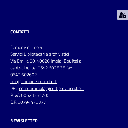
Patto
per
la
CONTATTI
lettura
Comune di Imola
Servizi Bibliotecari e archivistici
Seguici
Via Emilia 80, 40026 Imola (Bo), Italia
su
centralino: tel 0542.6026.36 fax
0542.602602
bim@comune.imola.bo.it
PEC
comune.imola@cert.provincia.bo.it
P.IVA 00523381200
C.F. 00794470377
NEWSLETTER