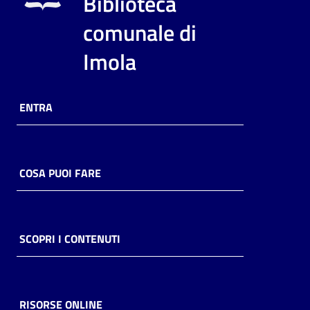
Biblioteca
i
contenuti
comunale di
Imola
Risorse
online
ENTRA
COSA PUOI FARE
Casa
Piani
SCOPRI I CONTENUTI
Archivio
storico
RISORSE ONLINE
Decentrate