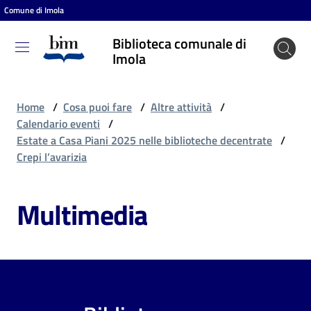
Comune di Imola
Vai al contenuto
Vai alla navigazione
Vai al footer
Biblioteca comunale di
Biblioteca
Imola
comunale
di Imola
Home
/
Cosa puoi fare
/
Altre attività
/
Calendario eventi
/
Estate a Casa Piani 2025 nelle biblioteche decentrate
/
Entra
Crepi l’avarizia
Multimedia
Cosa
puoi
fare
Scopri