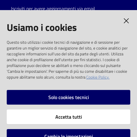
Iscriviti per avere aggiornamenti via email
Catalogo
on line
AMMINISTRAZIONE TRASPARENTE
Usiamo i cookies
Eventi
I dati personali pubblicati sono riutilizzabili
Questo sito utilizza i cookie tecnici di navigazione e di sessione per
solo alle condizioni previste dalla direttiva
garantire un miglior servizio di navigazione del sito, e cookie analitici per
Chiedi al
comunitaria 2003/98/CE e dal d.lgs. 36/2006
raccogliere informazioni sull'uso del sito da parte degli utenti. Utilizza
bibliotecario
anche cookie di profilazione dell'utente per fini statistici. I cookie di
SOCIAL
profilazione puoi decidere se abilitarli o meno cliccando sul pulsante
Avvisi
'Cambia le impostazioni'. Per saperne di più su come disabilitare i cookie
oppure abilitarne solo alcuni, consulta la nostra
Cookie Policy.
Facebook
Youtube
Instagram
Orari
Solo cookies tecnici
Vai alla pagina
Accetta tutti
Privacy
Note legali
Cambia le impostazioni