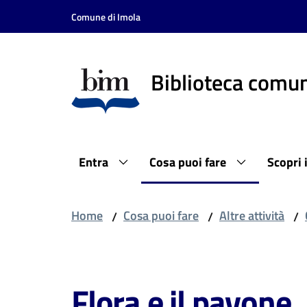
Vai al contenuto
Vai alla navigazione
Vai al footer
Comune di Imola
Biblioteca comun
Entra
Cosa puoi fare
Scopri 
Home
Cosa puoi fare
Altre attività
/
/
/
Salta al contenuto
Flora e il pavone