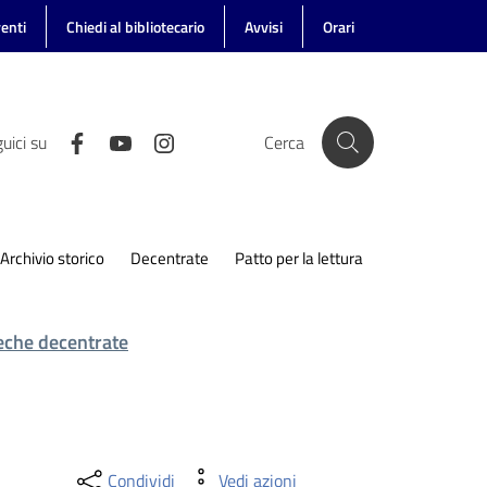
enti
Chiedi al bibliotecario
Avvisi
Orari
uici su
Cerca
Archivio storico
Decentrate
Patto per la lettura
teche decentrate
Condividi
Vedi azioni