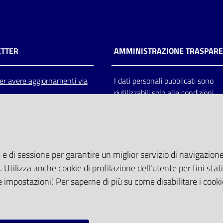
TTER
AMMINISTRAZIONE TRASPAR
 per avere aggiornamenti via
I dati personali pubblicati sono
riutilizzabili solo alle condizioni
previste dalla direttiva comunitar
2003/98/CE e dal d.lgs. 36/200
 e di sessione per garantire un miglior servizio di navigazione 
. Utilizza anche cookie di profilazione dell'utente per fini stati
 impostazioni'. Per saperne di più su come disabilitare i cooki