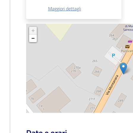
Maggiori dettagli
+
−
Date e orari