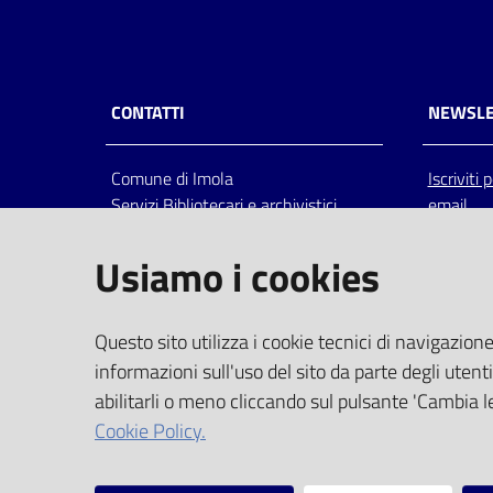
CONTATTI
NEWSLE
Comune di Imola
Iscriviti
Servizi Bibliotecari e archivistici
email
Via Emilia 80, 40026 Imola (Bo),
Italia
Usiamo i cookies
centralino: tel 0542.6026.36 fax
0542.602602
bim@comune.imola.bo.it
Questo sito utilizza i cookie tecnici di navigazione
PEC
informazioni sull'uso del sito da parte degli utenti
comune.imola@cert.provincia.bo.it
abilitarli o meno cliccando sul pulsante 'Cambia le
P.IVA 00523381200
Cookie Policy.
C.F. 00794470377