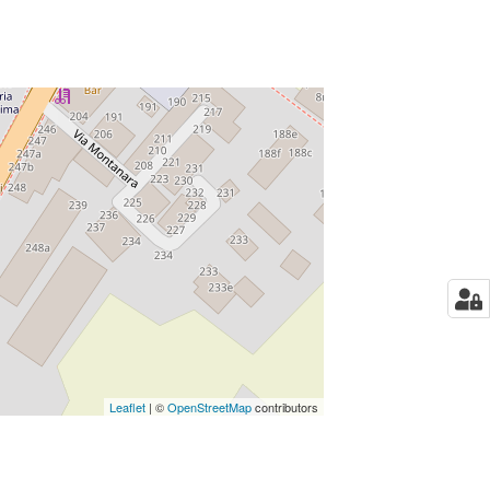
Leaflet
| ©
OpenStreetMap
contributors