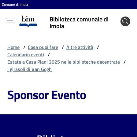
Comune di Imola
Vai al contenuto
Vai alla navigazione
Vai al footer
Biblioteca comunale di
Biblioteca
Imola
comunale
di Imola
Home
/
Cosa puoi fare
/
Altre attività
/
Calendario eventi
/
Estate a Casa Piani 2025 nelle biblioteche decentrate
/
Entra
I girasoli di Van Gogh
Sponsor Evento
Cosa
puoi
fare
Scopri