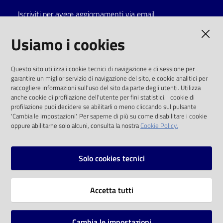
Iscriviti per avere aggiornamenti via email
Catalogo
on line
AMMINISTRAZIONE TRASPARENTE
Usiamo i cookies
Eventi
I dati personali pubblicati sono riutilizzabili
Questo sito utilizza i cookie tecnici di navigazione e di sessione per
solo alle condizioni previste dalla direttiva
garantire un miglior servizio di navigazione del sito, e cookie analitici per
Chiedi al
comunitaria 2003/98/CE e dal d.lgs. 36/2006
raccogliere informazioni sull'uso del sito da parte degli utenti. Utilizza
bibliotecario
anche cookie di profilazione dell'utente per fini statistici. I cookie di
SOCIAL
profilazione puoi decidere se abilitarli o meno cliccando sul pulsante
Avvisi
'Cambia le impostazioni'. Per saperne di più su come disabilitare i cookie
oppure abilitarne solo alcuni, consulta la nostra
Cookie Policy.
Facebook
Youtube
Instagram
Orari
Solo cookies tecnici
Vai alla pagina
Accetta tutti
Privacy
Note legali
Cambia le impostazioni