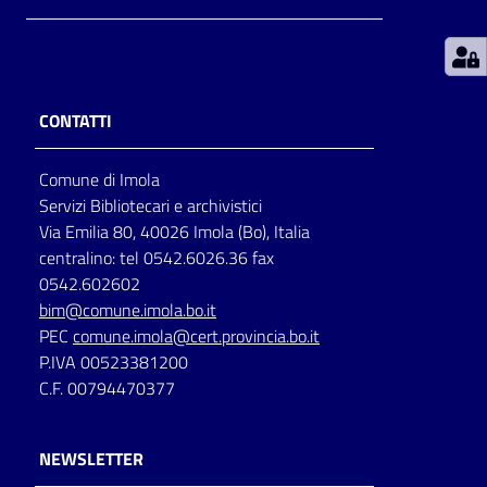
Patto
per
la
CONTATTI
lettura
Comune di Imola
Servizi Bibliotecari e archivistici
Seguici
Via Emilia 80, 40026 Imola (Bo), Italia
su
centralino: tel 0542.6026.36 fax
0542.602602
bim@comune.imola.bo.it
PEC
comune.imola@cert.provincia.bo.it
P.IVA 00523381200
C.F. 00794470377
NEWSLETTER