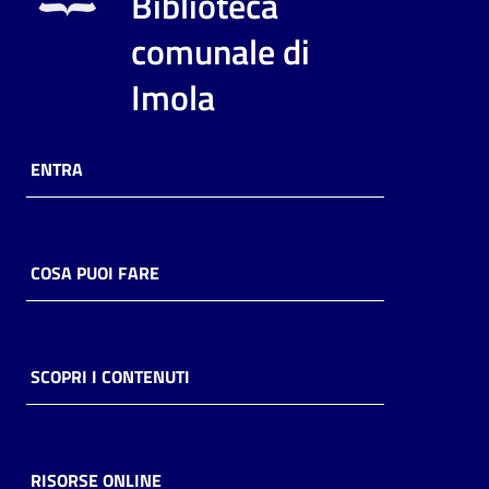
Biblioteca
i
contenuti
comunale di
Imola
Risorse
online
ENTRA
COSA PUOI FARE
Casa
Piani
SCOPRI I CONTENUTI
Archivio
storico
RISORSE ONLINE
Decentrate