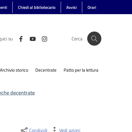
enti
Chiedi al bibliotecario
Avvisi
Orari
uici su
Cerca
Archivio storico
Decentrate
Patto per la lettura
teche decentrate
Condividi
Vedi azioni