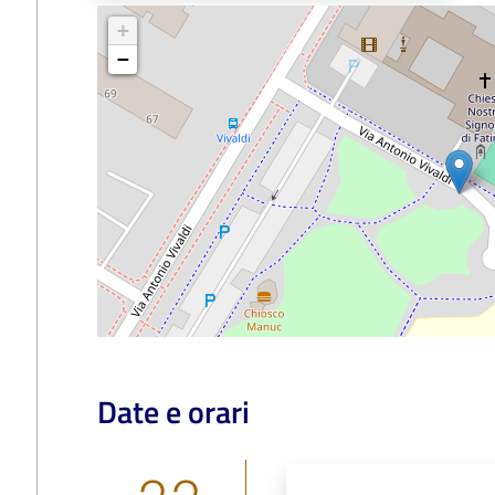
+
−
Date e orari