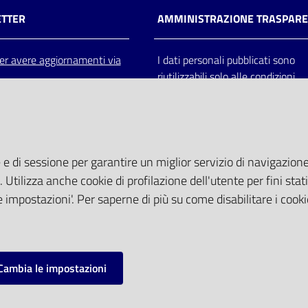
TTER
AMMINISTRAZIONE TRASPAR
 per avere aggiornamenti via
I dati personali pubblicati sono
riutilizzabili solo alle condizioni
previste dalla direttiva comunitar
2003/98/CE e dal d.lgs. 36/200
 e di sessione per garantire un miglior servizio di navigazione 
. Utilizza anche cookie di profilazione dell'utente per fini stati
 impostazioni'. Per saperne di più su come disabilitare i cooki
Cambia le impostazioni
mpostazioni cookie