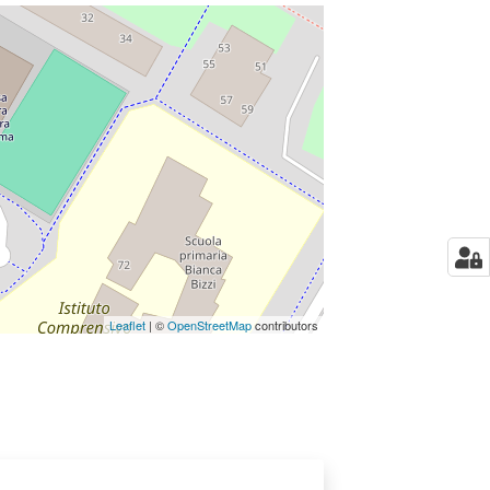
Leaflet
| ©
OpenStreetMap
contributors