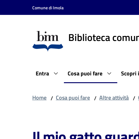
Vai al contenuto
Vai alla navigazione
Vai al footer
Comune di Imola
Biblioteca comun
Entra
Cosa puoi fare
Scopri 
Home
Cosa puoi fare
Altre attività
/
/
/
Salta al contenuto
Il mio gatto guar