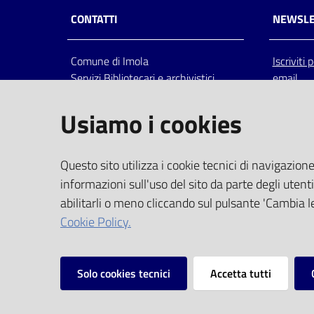
CONTATTI
NEWSLE
Comune di Imola
Iscriviti
Servizi Bibliotecari e archivistici
email
Via Emilia 80, 40026 Imola (Bo),
Italia
Usiamo i cookies
centralino: tel 0542.6026.36 fax
0542.602602
bim@comune.imola.bo.it
Questo sito utilizza i cookie tecnici di navigazione
PEC
informazioni sull'uso del sito da parte degli utenti
comune.imola@cert.provincia.bo.it
abilitarli o meno cliccando sul pulsante 'Cambia le
P.IVA 00523381200
Cookie Policy.
C.F. 00794470377
Solo cookies tecnici
Accetta tutti
Vai alla pagina
Privacy
Note legali
Mappa del sito
I