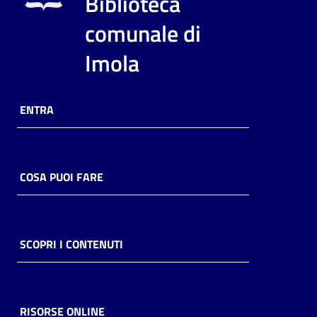
Biblioteca
i
contenuti
comunale di
Imola
Risorse
online
ENTRA
COSA PUOI FARE
Casa
Piani
SCOPRI I CONTENUTI
Archivio
storico
RISORSE ONLINE
Decentrate