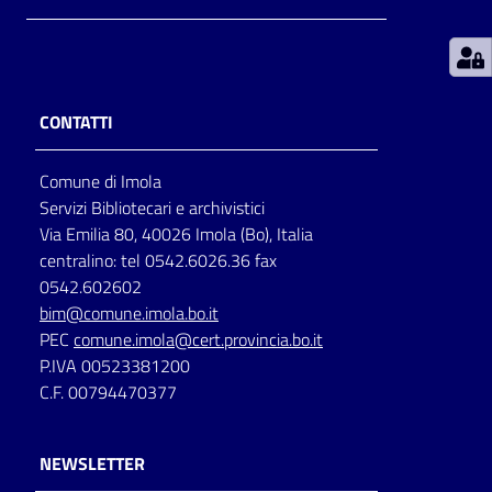
Patto
per
la
CONTATTI
lettura
Comune di Imola
Servizi Bibliotecari e archivistici
Seguici
Via Emilia 80, 40026 Imola (Bo), Italia
su
centralino: tel 0542.6026.36 fax
0542.602602
bim@comune.imola.bo.it
PEC
comune.imola@cert.provincia.bo.it
P.IVA 00523381200
C.F. 00794470377
NEWSLETTER