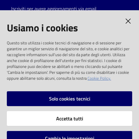
Iscriviti per avere aggiornamenti via email
Catalogo
on line
AMMINISTRAZIONE TRASPARENTE
Usiamo i cookies
Eventi
I dati personali pubblicati sono riutilizzabili
Questo sito utilizza i cookie tecnici di navigazione e di sessione per
solo alle condizioni previste dalla direttiva
garantire un miglior servizio di navigazione del sito, e cookie analitici per
Chiedi al
comunitaria 2003/98/CE e dal d.lgs. 36/2006
raccogliere informazioni sull'uso del sito da parte degli utenti. Utilizza
bibliotecario
anche cookie di profilazione dell'utente per fini statistici. I cookie di
SOCIAL
profilazione puoi decidere se abilitarli o meno cliccando sul pulsante
Avvisi
'Cambia le impostazioni'. Per saperne di più su come disabilitare i cookie
oppure abilitarne solo alcuni, consulta la nostra
Cookie Policy.
Facebook
Youtube
Instagram
Orari
Solo cookies tecnici
Vai alla pagina
Accetta tutti
Privacy
Note legali
Cambia le impostazioni