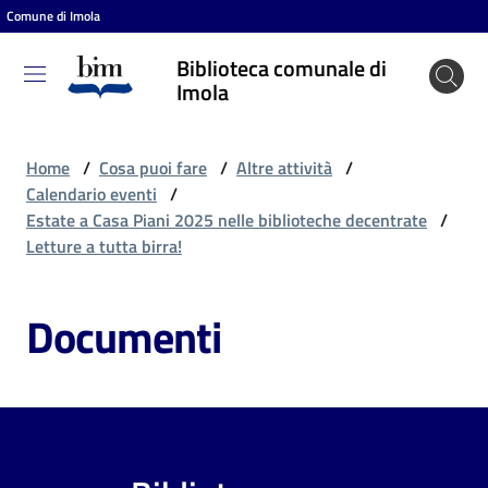
Comune di Imola
Vai al contenuto
Vai alla navigazione
Vai al footer
Biblioteca comunale di
Biblioteca
Imola
comunale
di Imola
Home
/
Cosa puoi fare
/
Altre attività
/
Calendario eventi
/
Estate a Casa Piani 2025 nelle biblioteche decentrate
/
Entra
Letture a tutta birra!
Documenti
Cosa
puoi
fare
Scopri