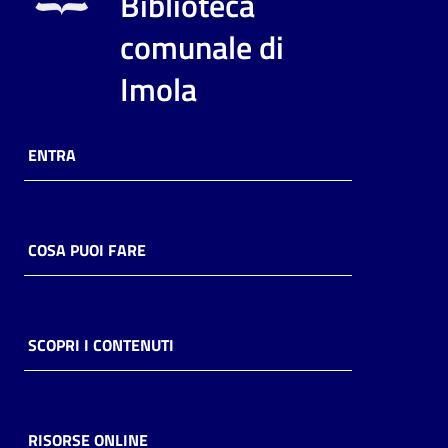
Biblioteca
i
contenuti
comunale di
Imola
Risorse
online
ENTRA
COSA PUOI FARE
Casa
Piani
SCOPRI I CONTENUTI
Archivio
storico
RISORSE ONLINE
Decentrate