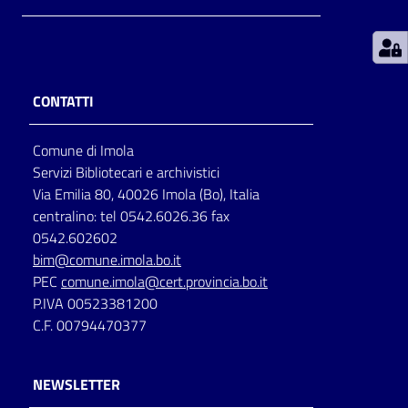
Patto
per
la
CONTATTI
lettura
Comune di Imola
Servizi Bibliotecari e archivistici
Seguici
Via Emilia 80, 40026 Imola (Bo), Italia
su
centralino: tel 0542.6026.36 fax
0542.602602
bim@comune.imola.bo.it
PEC
comune.imola@cert.provincia.bo.it
P.IVA 00523381200
C.F. 00794470377
NEWSLETTER