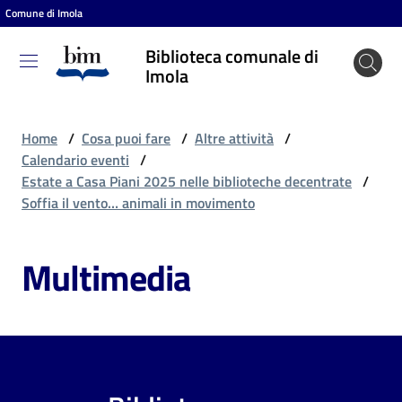
Comune di Imola
Vai al contenuto
Vai alla navigazione
Vai al footer
Biblioteca comunale di
Biblioteca
Imola
comunale
di Imola
Home
/
Cosa puoi fare
/
Altre attività
/
Calendario eventi
/
Estate a Casa Piani 2025 nelle biblioteche decentrate
/
Entra
Soffia il vento… animali in movimento
Multimedia
Cosa
puoi
fare
Scopri