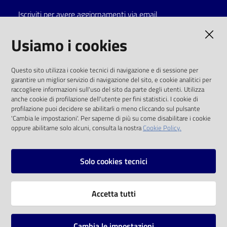
Iscriviti per avere aggiornamenti via email
Catalogo
on line
AMMINISTRAZIONE TRASPARENTE
Usiamo i cookies
Eventi
I dati personali pubblicati sono riutilizzabili
Questo sito utilizza i cookie tecnici di navigazione e di sessione per
solo alle condizioni previste dalla direttiva
garantire un miglior servizio di navigazione del sito, e cookie analitici per
Chiedi al
comunitaria 2003/98/CE e dal d.lgs. 36/2006
raccogliere informazioni sull'uso del sito da parte degli utenti. Utilizza
bibliotecario
anche cookie di profilazione dell'utente per fini statistici. I cookie di
SOCIAL
profilazione puoi decidere se abilitarli o meno cliccando sul pulsante
Avvisi
'Cambia le impostazioni'. Per saperne di più su come disabilitare i cookie
oppure abilitarne solo alcuni, consulta la nostra
Cookie Policy.
Facebook
Youtube
Instagram
Orari
Solo cookies tecnici
Vai alla pagina
Accetta tutti
Privacy
Note legali
Cambia le impostazioni