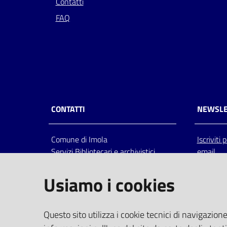
Contatti
FAQ
CONTATTI
NEWSLE
Comune di Imola
Iscriviti
Servizi Bibliotecari e archivistici
email
Via Emilia 80, 40026 Imola (Bo),
Italia
Usiamo i cookies
centralino: tel 0542.6026.36 fax
0542.602602
bim@comune.imola.bo.it
Questo sito utilizza i cookie tecnici di navigazione
PEC