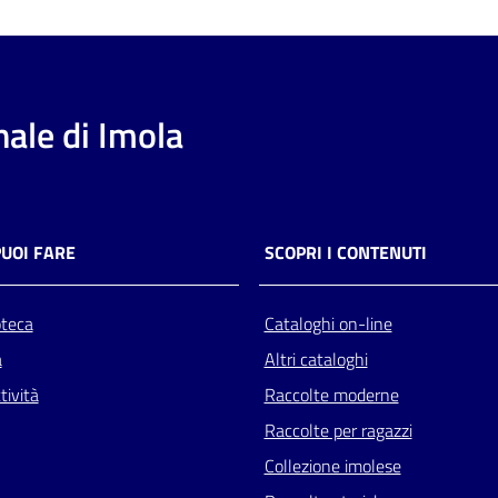
ale di Imola
PUOI FARE
SCOPRI I CONTENUTI
oteca
Cataloghi on-line
a
Altri cataloghi
tività
Raccolte moderne
Raccolte per ragazzi
Collezione imolese