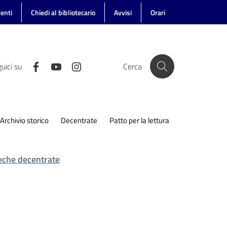
enti
Chiedi al bibliotecario
Avvisi
Orari
uici su
Cerca
Archivio storico
Decentrate
Patto per la lettura
teche decentrate