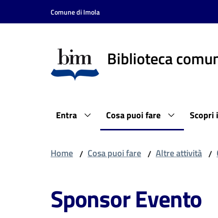
Vai al contenuto
Vai alla navigazione
Vai al footer
Comune di Imola
Biblioteca comun
Entra
Cosa puoi fare
Scopri 
Home
Cosa puoi fare
Altre attività
/
/
/
Sponsor Evento