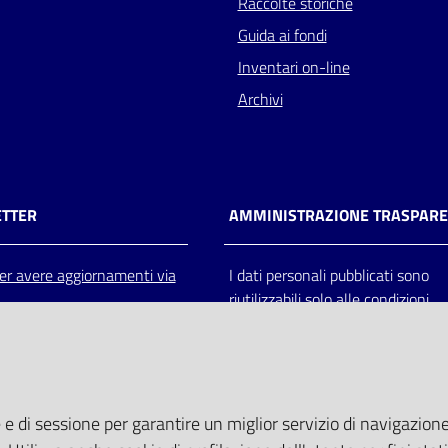
Raccolte storiche
Guida ai fondi
Inventari on-line
Archivi
TTER
AMMINISTRAZIONE TRASPAR
 per avere aggiornamenti via
I dati personali pubblicati sono
riutilizzabili solo alle condizioni
previste dalla direttiva comunitar
2003/98/CE e dal d.lgs. 36/200
 e di sessione per garantire un miglior servizio di navigazione 