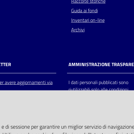
Raccolte storiche
Guida ai fondi
Inventari on-line
Archivi
TTER
AMMINISTRAZIONE TRASPAR
 per avere aggiornamenti via
I dati personali pubblicati sono
riutilizzabili solo alle condizioni
previste dalla direttiva comunitar
2003/98/CE e dal d.lgs. 36/200
 e di sessione per garantire un miglior servizio di navigazione 