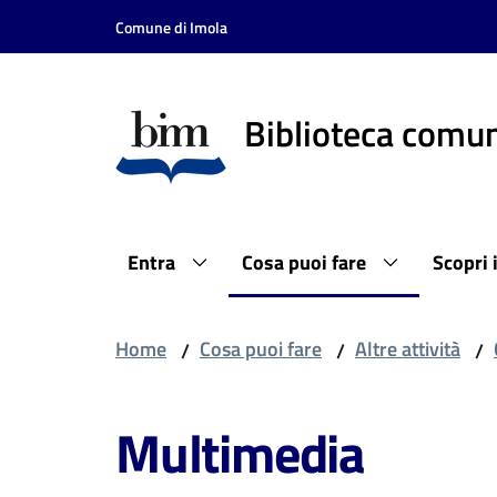
Vai al contenuto
Vai alla navigazione
Vai al footer
Comune di Imola
Biblioteca comun
Entra
Cosa puoi fare
Scopri 
Home
Cosa puoi fare
Altre attività
/
/
/
Multimedia