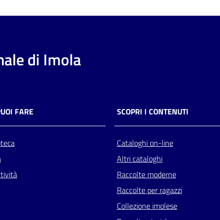
ale di Imola
PUOI FARE
SCOPRI I CONTENUTI
oteca
Cataloghi on-line
a
Altri cataloghi
tività
Raccolte moderne
Raccolte per ragazzi
Collezione imolese