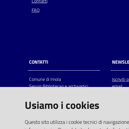
Contatti
FAQ
CONTATTI
NEWSLE
Comune di Imola
Iscriviti
Servizi Bibliotecari e archivistici
email
Via Emilia 80, 40026 Imola (Bo),
Italia
Usiamo i cookies
centralino: tel 0542.6026.36 fax
0542.602602
bim@comune.imola.bo.it
Questo sito utilizza i cookie tecnici di navigazione
PEC