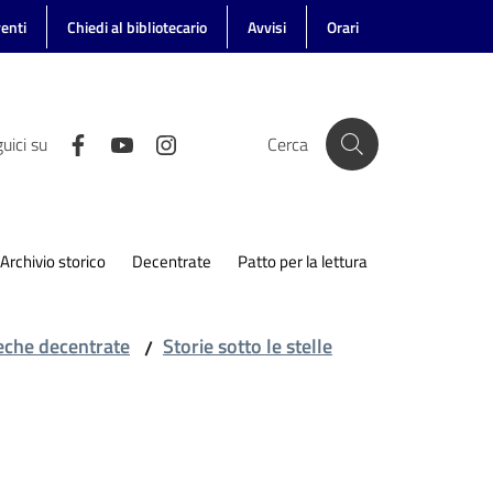
enti
Chiedi al bibliotecario
Avvisi
Orari
uici su
Cerca
Archivio storico
Decentrate
Patto per la lettura
teche decentrate
Storie sotto le stelle
/